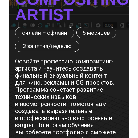
INFO@SCREAM.SCHOOL
Центр дизайна Artplay
105120, Москва, ул. Нижняя Сыромятническая,
10, стр. 4, вход 4а
АНО ВО «Универсальный Университет»
О школе
Программы
Работы студентов
Блог
Сотрудничество
Политика конфиденциальности
Публичная оферта