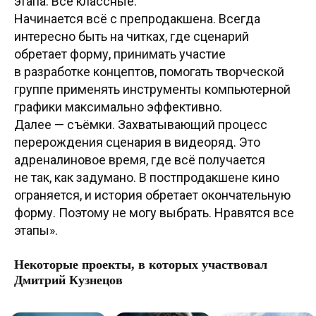
этапа. Все классные.
Начинается всё с препродакшена. Всегда
интересно быть на читках, где сценарий
обретает форму, принимать участие
в разработке концептов, помогать творческой
группе применять инструменты компьютерной
старт: апрель 2026
графики максимально эффективно.
Далее — съёмки. Захватывающий процесс
COMPOSITING
перерождения сценария в видеоряд. Это
ARTIST
адреналиновое время, где всё получается
не так, как задумано. В постпродакшене кино
онлайн + офлайн
5 месяцев
ограняется, и история обретает окончательную
3 занятия/неделю
форму. Поэтому не могу выбрать. Нравятся все
этапы».
Освойте профессию композитинг-
артиста и научитесь создавать
финальный визуальный контент
Некоторые проекты, в которых участвовал
для кино, рекламы и CG-проектов.
Дмитрий Кузнецов
Программа сочетает развитие
технических навыков
и насмотренности, помогая вам