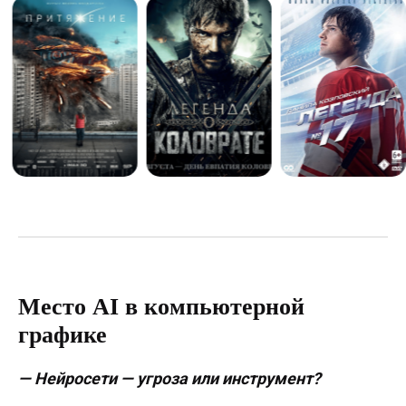
создавать выразительные
и профессионально выстроенные
кадры. По итогам обучения
вы соберёте портфолио и сможете
претендовать на роль Junior
Compositing Artist.
Подробнее
Место AI в компьютерной
графике
— Нейросети — угроза или инструмент?