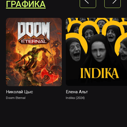
ВИТАЛИЙ
ВОЛКОВ
Программа:
Houdini специалист
С 2010 года работает в индустрии как
VFX-художник, лид и VFX-супервайзер.
В настоящее время — VFX Supervisor
в SberStudios.
АЛЕКСАНДР
ЧУЙКО
Программа:
3D-художник