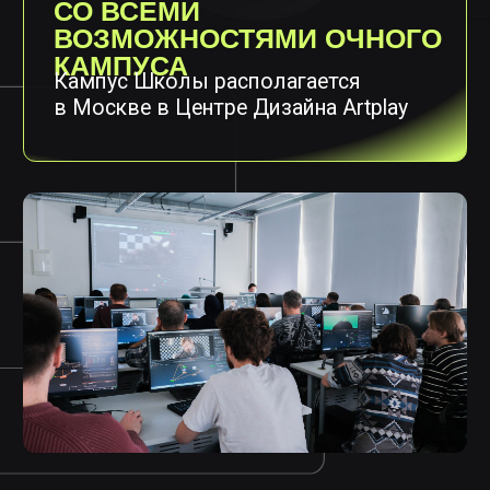
ОБРАЗОВАНИЕ
Программы бакалавриата
и магистратуры
ДОЛГОСРОЧНЫЕ
ПРОГРАММЫ
Программы, которые
помогут получить новую
профессию и зайти
в индустрию. Обучение
длится от года
БАЗОВЫЕ
ПРОГРАММЫ
Программы, которые
помогут исследовать разные