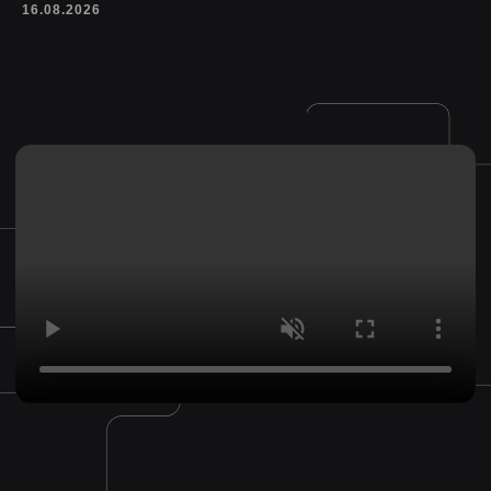
16.08.2026
ЕСТЬ ВОПРОСЫ
ПО ОБУЧЕНИЮ?
Геворг поможет разобраться
в программах, формате обучения
и подскажет, какой вариант подойдёт
именно вам.
Геворг
Приёмная комиссия
Задать вопрос
admission@scream.school