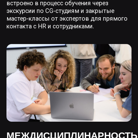
текущие запросы индустрии.
ИНДУСТРИАЛЬНЫЕ
СОБЫТИЯ
Мы регулярно проводим круглые
столы, дискуссионные панели,
нетворк и ежегодную
конференцию CG DAY.
Приглашаем специалистов
международного уровня
на открытые и закрытые мастер-
классы с breakdown-разборами.
Например,
Abdel Halim Garess
,
разрабатывавший визуальные
эффекты для фильмов «Мстители:
Война бесконечности», «Король Лев»,
«Малифисента», «Пираты Карибского
моря» проводил мастер-класс
для Scream School.