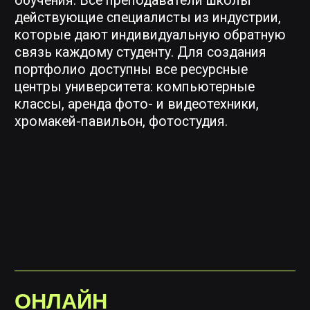
МАРИ
Мне понравилось обучение. Как бы
Искала магистратуру, для
я понимаю, что много чему надо
образования
учиться, но всё в 2 года не заложить.
Раз зашла на сайт скрима,
И так то, что за эти 2 года дают надо
дипломы ребят с курса п
хорошо освоить и переварить, а вот
эффектам» и решила выбр
по больше бы занятий по композу
не пожалела)
не помешало, а так все супер)
Про обучение могу сказат
Понравилась подача, разнообразие
достаточно быстрый резул
материалов, тасков, то, что нас как
хорошем уровне, которым
дженералистов старались развивать)
поделиться
Сложно было одному делать диплом😂,
А другим советую: полно
а так для меня сложно было
довериться преподавател
программировать. Но тем не менее
старую работу и не торопи
большая часть графики у меня на этом
пока не сдадите диплом
и сделана. Посоветовать могу учить
язык программирования — Vex, python
Потому что это будет на
и думать о теме диплома и подготовке
«карьерный забег», котор
к нему заранее. Да много чего сложно,
большим толчком вперед
я то вообще как таковой ноль в 3д
И набраться терпения.
пришел.