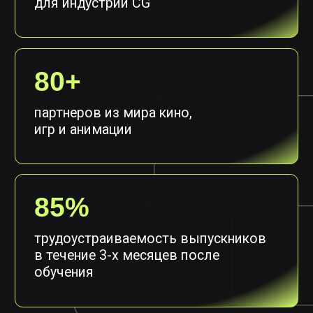
в течение 3-х месяцев после
обучения
2500+
выпускников успешно работают в
индустрии в 15+ странах
100+
преподавателей из индустрии
с профессиональным опытом
от 3 лет
ОНЛАЙН-ОБУЧЕНИЕ
СО ВСЕМИ
ВОЗМОЖНОСТЯМИ ОЧНОГО
КАМПУСА
Кампус Школы располагается