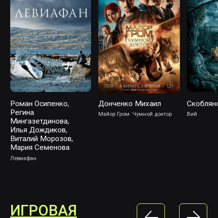
Нестерова Анастасия
Элеонора
Денис Руцкий
Абдрахманова
League of legends
Heartstone
Dota 2
АНИМАЦИЯ