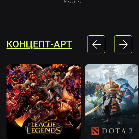
Эксперт с 10-летним опытом
в игровой индустрии. Выпускник
Scream School, основал инди-студию
JoyBox с сокурсниками. Выпустил
более 15 игр с 20 млн+ установок.
АНТОН
ПОДАКИН
Программа:
Гейм-дизайн
Более 16 лет в игровой индустрии.
Сейчас старший гейм-дизайнер
в крупной студии NDA. Участвовал 10+
проектах, включая полный цикл
разработки от концепции до релиза.
УЗНАТЬ О ВСЕХ
ПРЕПОДАВАТЕЛЯХ