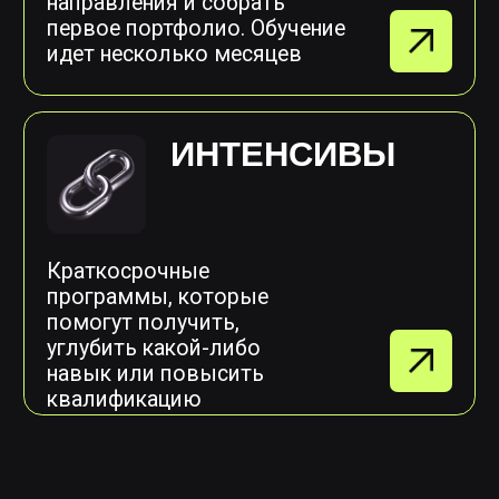
ИГРОВАЯ
ГРАФИКА
Николай Цыс
Елена Альт
Наталья Тюрина,
Никита Анискин
Doom Eternal
Indika (2024)
Cyberpunk 2077
ГЕЙМДИЗАЙН