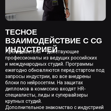
БРИФАМИ
Учебные задачи дополняются
работой над реальными проектами
от студий-партнёров там, где это
позволяет программа. Брифы
создают условия, максимально
приближенные к рабочим:
менторство лида, полноценный
пайплайн и требуемый результат.
По итогу — реальный проект
в портфолио или оффер от студии.
ПРОФЕССИОНАЛЬНЫЙ
ОПЫТ
В Школе действует Alumni Club —
сообщество выпускников всех лет,
которое обеспечивает
дополнительную поддержку.
Актуальный опыт кураторов
и преподавателей позволяет
адаптировать программы под