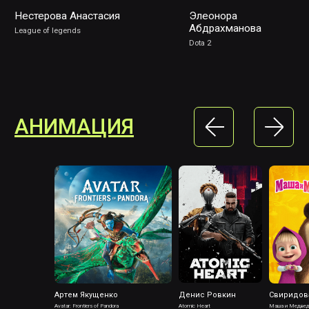
Артем Якущенко
Денис Ровкин
Свиридов
Avatar: Frontiers of Pandora
Atomic Heart
Маша и Медве