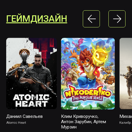
Lead 3D Artist. В разработке игр уже 11
лет. Проекты: Alan Wake, Halo Infinte,
Battlefield 2042, Requisition VR, Enlisted.
ЕЛЕНА
ДАНИЛОВИЧ
Программа:
Концепт-художник
Художник окружения в Moon Studios.
Ранее работала арт-лидом в Playkot,
сотрудничала с Mail.ru, Playrix,
DaggerCrown. За свою карьеру
поработала над разными проектами
от ярких казуальных игр до PC-
шутеров.
НИКОЛАЙ
КЛЯЧИН
Программа:
Гейм-дизайн