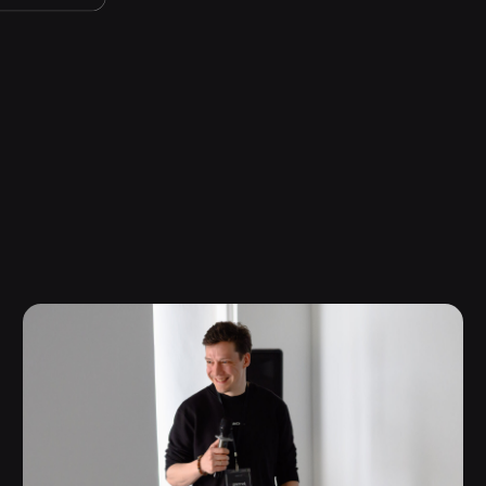
В Школе действует Центр по связям
с индустрией — отдел, отвечающий
за коммуникацию со студиями,
зарубежными и российскими
специалистами и другими партнёрами.
Сотрудничество ведётся по всем
направлениям CG.
Как это отражается на учебном
процессе?
РАБОТА
НАД РЕАЛЬНЫМИ