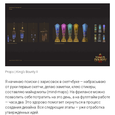
Props | King’s Bounty II
Я начинаю поиски с зарисовок в скетчбуке — набрасываю
от руки первые скетчи, делаю заметки, клею стикеры,
составляю майнд-мэпы (mind-maps). На фрилансе можно
позволить себе потратить на это день, а на фуллтайм работе
— часа два. Это здорово помогает окунуться в процесс
создания дизайна. Все следующие этапы — уже отработка
утверждённых идей.