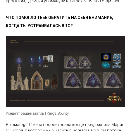
проектом, где меня упомянули в титрах, я очень гордилась!
ЧТО ПОМОГЛО ТЕБЕ ОБРАТИТЬ НА СЕБЯ ВНИМАНИЕ,
КОГДА ТЫ УСТРАИВАЛАСЬ В 1С?
Концепт башни магов | King’s Bounty II
В команду 1С меня посоветовала концепт-художница Мария
Пушкова, с которой мы учились в Scream на одном потоке.