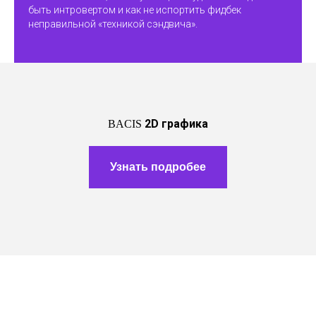
быть интровертом и как не испортить фидбек
неправильной «техникой сэндвича».
2D графика
BACIS
Узнать подробее