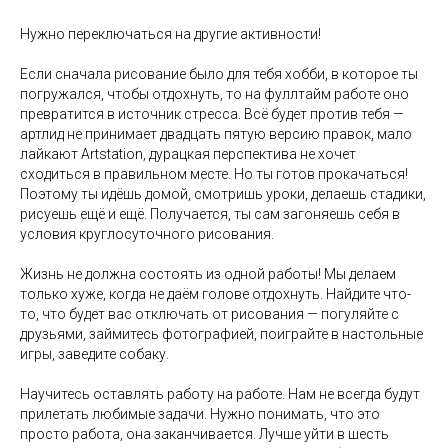
105120, Москва, ул. Нижняя Сыромятническая,
10, стр. 4, вход 4а
Нужно переключаться на другие активности!
АНО ВО «Универсальный Университет»
Если сначала рисование было для тебя хобби, в которое ты
О школе
погружался, чтобы отдохнуть, то на фуллтайм работе оно
превратится в источник стресса. Всё будет против тебя —
Программы
артлид не принимает двадцать пятую версию правок, мало
Работы студентов
лайкают Artstation, дурацкая перспектива не хочет
сходиться в правильном месте. Но ты готов прокачаться!
Блог
Поэтому ты идёшь домой, смотришь уроки, делаешь стадики,
рисуешь ещё и ещё. Получается, ты сам загоняешь себя в
Сотрудничество
условия круглосуточного рисования.
Политика конфиденциальности
Жизнь не должна состоять из одной работы! Мы делаем
Публичная оферта
только хуже, когда не даём голове отдохнуть. Найдите что-
то, что будет вас отключать от рисования — погуляйте с
Лицензия
друзьями, займитесь фотографией, поиграйте в настольные
игры, заведите собаку.
Способы оплаты и правила возврата
денежных средств
Научитесь оставлять работу на работе. Нам не всегда будут
Лицензия на осуществление
прилетать любимые задачи. Нужно понимать, что это
образовательной деятельности АНО ВО
просто работа, она заканчивается. Лучше уйти в шесть
«Универсальный Университет»