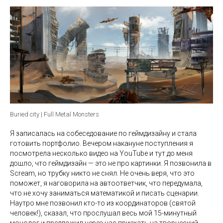
Buried city | Full Metal Monsters
Я записалась на собеседование по геймдизайну и стала
готовить портфолио. Вечером накануне поступления я
посмотрела несколько видео на YouTube и тут до меня
дошло, что геймдизайн — это не про картинки. Я позвонила в
Scream, но трубку никто не снял. Не очень веря, что это
поможет, я наговорила на автоответчик, что передумала,
что не хочу заниматься математикой и писать сценарии.
Наутро мне позвонил кто-то из координаторов (святой
человек!), сказал, что прослушал весь мой 15-минутный
монолог и предложил через час приехать на творческий