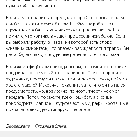
нужно себя накручивать!
Если вам не нравится форма, в которой человек даёт вам
фидбек — скажите ему об этом. В геймдеве работают
адекватные ребята, к вам наверняка прислушаются. Но
помните, что критика в нашей профессии неизбежна. Если
вы выбрали работу, в названии которой есть слово
«дизайн», смиритесь, что впереди вас ждёт сотня правок. Вы
редко будете находить удачные решения с первого раза.
Если же за фидбеком приходят к вам, то помните о технике
сэндвича, но применяйте её правильно! Сперва спросите
художника, почему он принял те или иные решения, поймите
ход его мыслей. Искренне похвалите за то, что он пытался
предусмотреть, но, возможно, по неопытности не смог
передать. Потом покажите, где он ошибся, а в конце
приободрите. Главное — будьте честными, рафинированные
похвалы только демотивируют человека.
Беседовала — Яковлева Ольга.