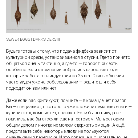
SEWER EGGS | DARKSIDERS III
Будьте готовы к тому, что подача фидбека зависит от
культурной среды, установившейся в студии. Где-то принято
общаться очень тактично, а где-то — говорят как есть,
особенно если в компании собрались взрослые люди,
которые работают в индустрии по 25 лет. Стиль общения
часто виден уже на собеседовании — решите для себя
подходит он вам или нет.
Даже если вас критикуют, помните — в команде нет врагов.
Вы — специалист, в которого уже вложили немалые деньги —
купили стол, компьютер, планшет. Если бы вы никуда не
годились, вас бы отсеяли ещё на тестовом. Мы все горим
общим делом и иногда не можем сдержать эмоции. А ещё,
представьте себе, некоторые люди не пользуются
смайликами в переписке. И это совершенно нормально, не