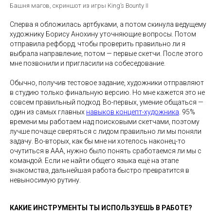
Башня магов, скриншот из игры King’s Bounty II
Сперва я обложилась артбуками, а потом скинула ведущему
художнику Борису Анохину уточняющие вопросы. Потом
отправила рефборд, чтобы проверить правильно ли я
выбрала направление, потом — первые скетчи. После этого
мне позвонили и пригласили на собеседование.
Обычно, получив тестовое задание, художники отправляют
в студию только финальную версию. Но мне кажется это не
совсем правильный подход. Во-первых, умение общаться —
один из самых главных
навыков концепт-художника
. 95%
времени мы работаем над поисковыми скетчами, поэтому
лучше почаще сверяться с лидом правильно ли мы поняли
задачу. Во-вторых, как бы мне ни хотелось наконец-то
очутиться в ААА, нужно было понять сработаемся ли мы с
командой. Если не найти общего языка ещё на этапе
знакомства, дальнейшая работа быстро превратится в
невыносимую рутину.
КАКИЕ ИНСТРУМЕНТЫ ТЫ ИСПОЛЬЗУЕШЬ В РАБОТЕ?