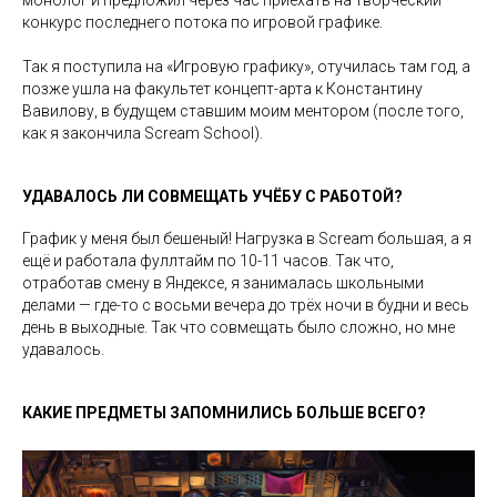
конкурс последнего потока по игровой графике.
Так я поступила на «Игровую графику», отучилась там год, а
позже ушла на факультет концепт-арта к Константину
Вавилову, в будущем ставшим моим ментором (после того,
как я закончила Scream School).
УДАВАЛОСЬ ЛИ СОВМЕЩАТЬ УЧЁБУ С РАБОТОЙ?
График у меня был бешеный! Нагрузка в Scream большая, а я
ещё и работала фуллтайм по 10-11 часов. Так что,
отработав смену в Яндексе, я занималась школьными
делами — где-то с восьми вечера до трёх ночи в будни и весь
день в выходные. Так что совмещать было сложно, но мне
удавалось.
КАКИЕ ПРЕДМЕТЫ ЗАПОМНИЛИСЬ БОЛЬШЕ ВСЕГО?