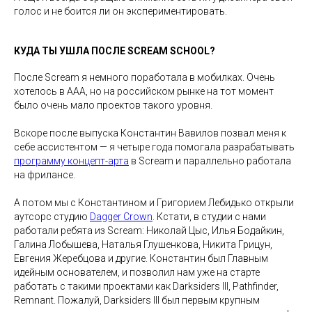
голос и не боится ли он экспериментировать.
КУДА ТЫ УШЛА ПОСЛЕ SCREAM SCHOOL?
После Scream я немного поработала в мобилках. Очень
хотелось в ААА, но на российском рынке на тот момент
было очень мало проектов такого уровня.
Вскоре после выпуска Константин Вавилов позвал меня к
себе ассистентом — я четыре года помогала разрабатывать
программу концепт-арта
в Scream и параллельно работала
на фрилансе.
А потом мы с Константином и Григорием Лебидько открыли
аутсорс студию
Dagger Crown
. Кстати, в студии с нами
работали ребята из Scream: Николай Цыс, Илья Бодайкин,
Галина Лобышева, Наталья Глушенкова, Никита Грицун,
Евгения Жеребцова и другие. Константин был Главным
идейным основателем, и позволил нам уже на старте
работать с такими проектами как Darksiders III, Pathfinder,
Remnant. Пожалуй, Darksiders III был первым крупным