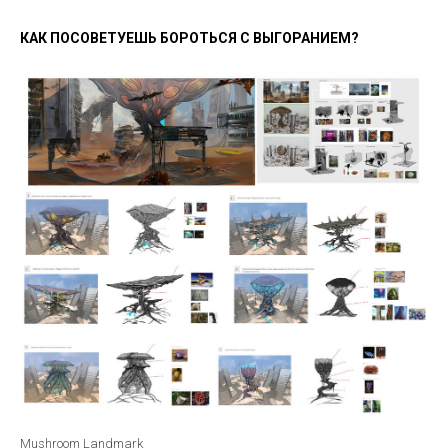
КАК ПОСОВЕТУЕШЬ БОРОТЬСЯ С ВЫГОРАНИЕМ?
©2026. Все права защищены
+7 (495) 640-30-14
INFO@SCREAM.SCHOOL
Центр дизайна Artplay
Mushroom Landmark