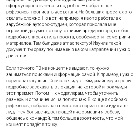
сформулировать чётко и подробно — собрать все
референсы, прописать все детали. На больших проектах это
сделать сложно. Но вот, например, я как-то работала с
зарубежной аутсорс-студией, которая прислала мне
огромный документ с напутствиями арт-директора, где был
подробно описан стиль проекта, особенности геометрии и
материалов. Там был даже атлас текстур! Изучив такой
документ, ты сразу понимаешь в каком направлении нужно
двигаться.
Если точного ТЗ на концепт не выдают, то нужно
заниматься поисками информации самой. К примеру, нужно
нарисовать кувшин. Сначала я иду к геймдизайнеру и прошу
подробнее рассказать о локации, на которой игрок увидит
этот предмет. Потом — к моделлерам, чтобы уточнить
размеры и ограничения на полигонаж. В конце я собираю
референсы, набрасываю несколько вариантов и иду к арт-
лиду. Чем больше недостающей информации я соберу,
общаясь с командой, тем больше вероятность, что мой
концепт попадёт в точку.