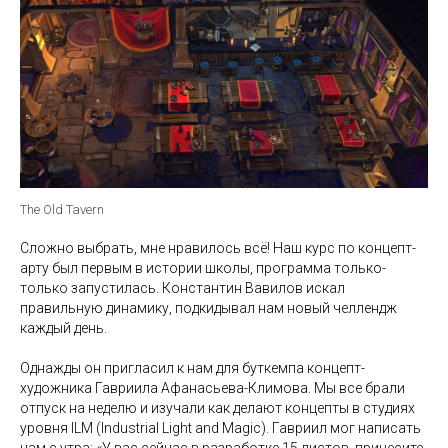
The Old Tavern
Сложно выбрать, мне нравилось всё! Наш курс по концепт-
арту был первым в истории школы, программа только-
только запустилась. Константин Вавилов искал
правильную динамику, подкидывал нам новый челлендж
каждый день.
Однажды он пригласил к нам для буткемпа концепт-
художника Гавриила Афанасьева-Климова. Мы все брали
отпуск на неделю и изучали как делают концепты в студиях
уровня ILM (Industrial Light and Magic). Гавриил мог написать
нам с утра: «У вас сейчас в разработке 15 листов, принесите