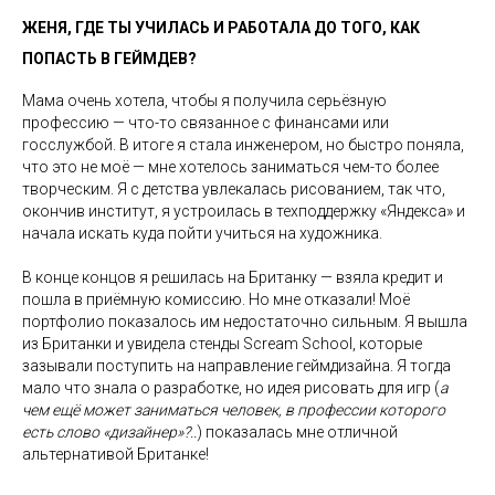
ЖЕНЯ, ГДЕ ТЫ УЧИЛАСЬ И РАБОТАЛА ДО ТОГО, КАК
ПОПАСТЬ В ГЕЙМДЕВ?
Мама очень хотела, чтобы я получила серьёзную
профессию — что-то связанное с финансами или
госслужбой. В итоге я стала инженером, но быстро поняла,
что это не моё — мне хотелось заниматься чем-то более
творческим. Я с детства увлекалась рисованием, так что,
окончив институт, я устроилась в техподдержку «Яндекса» и
начала искать куда пойти учиться на художника.
В конце концов я решилась на Британку — взяла кредит и
пошла в приёмную комиссию. Но мне отказали! Моё
портфолио показалось им недостаточно сильным. Я вышла
из Британки и увидела стенды Scream School, которые
зазывали поступить на направление геймдизайна. Я тогда
мало что знала о разработке, но идея рисовать для игр (
а
чем ещё может заниматься человек, в профессии которого
есть слово «дизайнер»?..
) показалась мне отличной
альтернативой Британке!