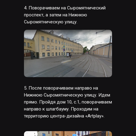
Программы
4. Поворачиваем на Сыромятнический
Работы студентов
проспект, а затем на Нижнюю
Блог
Сыромятническую улицу.
Сотрудничество
Политика конфиденциальности
Публичная оферта
Лицензия
Способы оплаты и правила возврата
денежных средств
Лицензия на осуществление
5. После поворачиваем направо на
образовательной деятельности АНО ВО
Нижнюю Сыромятническую улицу. Идем
«Универсальный Университет»
прямо. Пройдя дом 10, с.1, поворачиваем
направо к шлагбауму. Проходим на
территорию центра-дизайна «Artplay».