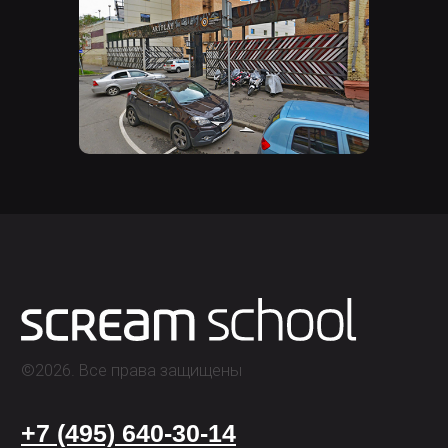
1.Двигаемся по Сыромятнической
набережной, слева от которой протекает
река Яуза.