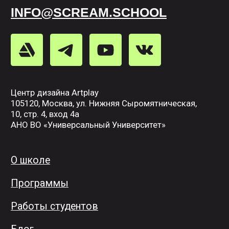
2. Поворачиваем направо на Нижнюю
Сыромятническую улицу. По левую вашу
сторону будет располагаться центр
дизайна «Artplay». У дома 10, строения 1
будет въезд на территорию со
шлагбаумом, где можно припарковать
машину.