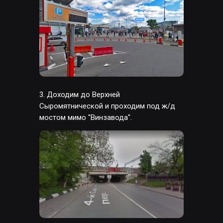
©2026. Все права защищены
+7 (495) 640-30-14
3. Доходим до Верхней
INFO@SCREAM.SCHOOL
Сыромятнической и проходим под ж/д
мостом мимо "Винзавода".
Центр дизайна Artplay
105120, Москва, ул. Нижняя Сыромятническая,
10, стр. 4, вход 4а
АНО ВО «Универсальный Университет»
О школе