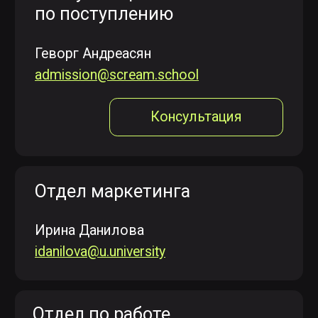
Отдел маркетинга
Ирина Данилова
idanilova@u.university
Отдел по работе
с партнёрами
Анастасия Лобанова
alobanova@scream.school
105120, Москва, ул. Нижняя
Сыромятническая, 10, стр. 4, вход 4а
Центр дизайна Artplay