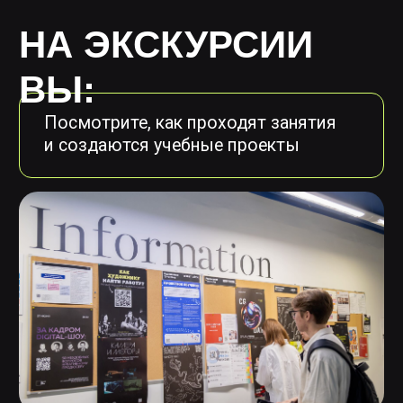
Заглянете в бейс-румы — места, где
студенты отдыхают и работают
над своими проектами
Почувствуете атмосферу университета
Universal University и Scream School, увидите,
где студенты ежедневно работают над
проектами, развивают навыки, общаются
и занимаются творчеством.