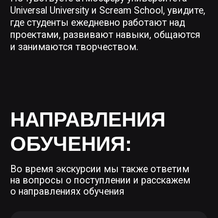
Игровая графика
Концепт-арт
Геймдизайн
ВАМ БУДЕТ
ИНТЕРЕСНО, ЕСЛИ
ВЫ ХОТИТЕ:
01
Узнать, как устроено обучение
в CG, анимации и геймдев-
индустрии