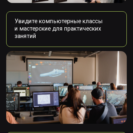
НАПРАВЛЕНИЯ
ОБУЧЕНИЯ:
Во время экскурсии мы также ответим
на вопросы о поступлении и расскажем
о направлениях обучения
Подготовительные курсы,
обучение с 0:
Базовая 2D-графика
7 профессий CG базовый курс
Базовая 3D-графика
Базовый Houdini