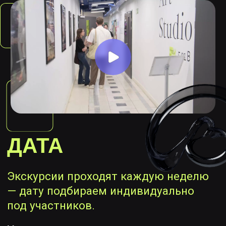
ДАТА
Экскурсии проходят каждую неделю
— дату подбираем индивидуально
под участников.
Увидите, как и где проходят занятия
и какие ресурсные центры доступны
студентам: фотостудия, прокат фото-
и видеооборудования, кинозал,
гончарная мастерская и многое
другое
ЗАПИСАТЬСЯ СЕЙЧАС
КОГДА И ГДЕ