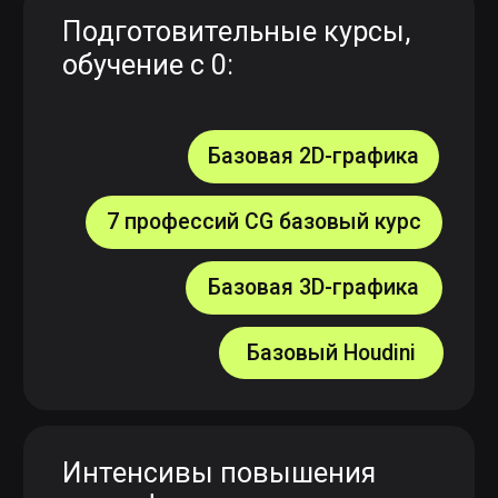
02
Задать вопросы о поступлении
в Scream School
03
Оценить, подходит ли школа
лично вам