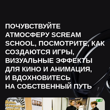
Центр дизайна Artplay
105120, Москва, ул. Нижняя Сыромятническая,
10, стр. 4, вход 4а
АНО ВО «Универсальный Университет»
О школе
Программы
Работы студентов
Блог
Сотрудничество
Политика конфиденциальности
Публичная оферта
Лицензия
Способы оплаты и правила возврата
денежных средств