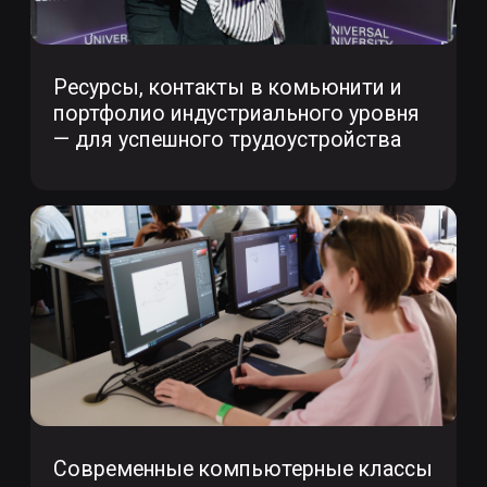
©2026. Все права защищены
+7 (495) 640-30-14
INFO@SCREAM.SCHOOL
Центр дизайна Artplay
105120, Москва, ул. Нижняя Сыромятническая,
10, стр. 4, вход 4а
АНО ВО «Универсальный Университет»
О школе