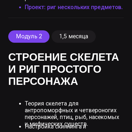
Очное обучение в центре
креативного кластера Artplay,
Москва
Постоянная обратная связь
от куратора курса