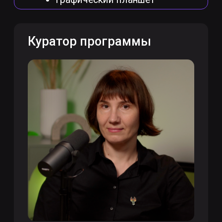
четвероногого персонажа, крылья
птицы и летучей мыши без
привязки к геометрии.
Оформление деморила и
рекомендации по созданию
портфолио, которое замечают
работодатели.
Проект по брифу от
«Союзмультфильма»: полный риг и
скин лица для профессионального
портфолио.
С 2008 ГОДА
готовим профессионалов в сферах
геймдева, анимации и визуальных
эффектов