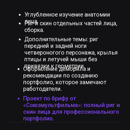
Пройти отбор по портфолио
и мотивации
4 ЭТАП
Познакомиться с куратором
и пройти собеседование
(без экзаменов)
5 ЭТАП
Оплатить обучение
старт: февраль 2026
РИГГИНГ
В MAYA