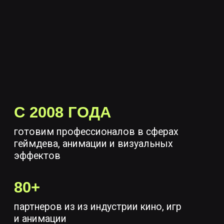
оплату можно разделить на 2 части
4,5 месяца
24 занятия
После отправки заявки с вами
свяжется консультант, проведёт
небольшое собеседование и ответит
на все интересующие вопросы
Стоимость: 120 000 ₽
Подать заявку
2 года обучения
Дополнительное профессиональное
образование
АНИМАЦИЯ 2D/3D