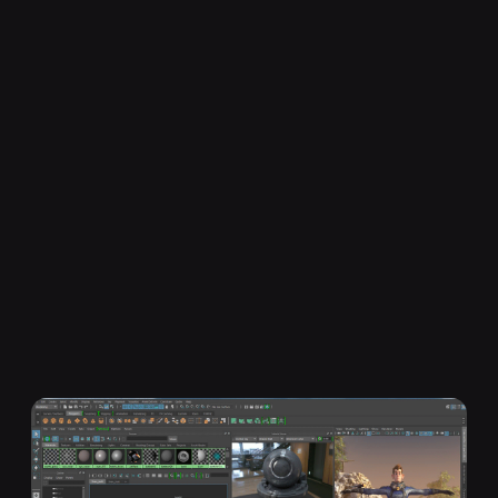
На курсе вы изучите производственный
пайплайн, поймёте полный цикл
производства и получите
структурированную обратную связь
на все свои работы. В портфолио по
итогу обучения будут: риг нескольких
предметов, риг простого персонажа, риг
сложного антропоморфного персонажа и
риг лица. Это даст вам возможность
брать заказы на фрилансе или
реализовать собственный проект.
Для поступления на курс
требуются базовые знания