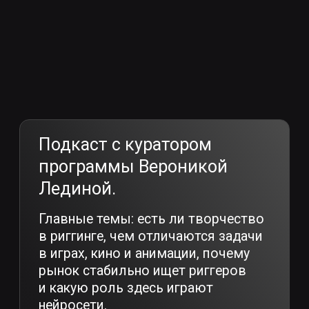
По окончании курса у вас будет сильная
теоретическая база и деморил с более
чем пятью работами. Это позволит
разбираться в производственном
процессе, сменить вектор карьеры, брать
заказы на фрилансе или устроиться
в студию риггером.
За время обучения
вы научитесь:
Создавать риг
Грамотно подготавливать
и настраивать скин
персонажей к риггингу
персонажей в Maya
и анимации
Создавать риг
и настраивать скин. Вы