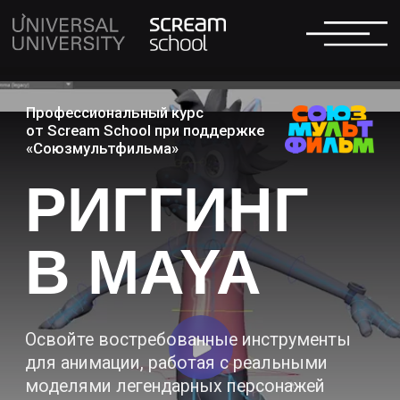
Профессиональный курс
от Scream School при поддержке
«Союзмультфильма»
РИГГИНГ
В MAYA
Освойте востребованные инструменты
для анимации, работая с реальными
моделями легендарных персонажей
«Союзмультфильма». Под руководством
экспертов вы изучите Control Rig,
системы IK/FK, настройку скиннинга
и создание скелета. Вы соберёте
профессиональный риг по студийному
брифу, работая в условиях современного
пайплайна. По итогам курса — готовое