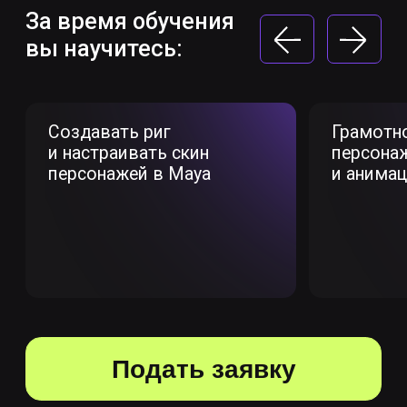
Специалистам смежного
направления, желающим
освоить новую профессию
Для моделлеров, VFX-артистов,
аниматоров и технических артистов курс
открывает возможность обучиться с
нуля созданию ригов персонажей,
создать деморил с ригами из более пяти
работ и найти работу в индустрии
анимации.
Самостоятельно изучающим
риггинг и заинтересованным
в практике