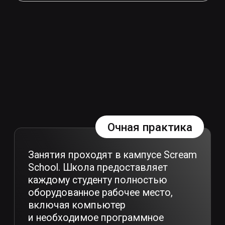
Онлайн-лекции
Теоретическая часть курса
проводится в формате
дистанционных лекций в режиме
реального времени.
Записи уроков
Все лекции доступны в записи
для повторения материала или
изучения пропущенных занятий.
Конспекты
У вас будет структурированный
конспект-выжимка к каждому
занятию. Это позволит быстро
освежить ключевые темы
и тезисы.