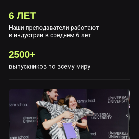
Старт обучения: октябрь 2025
Форма обучения: blended (offline + online)
Программа дополнительного
профессионального образования
«Анимация 2D/3D» предназначена
для студентов, которые стремятся:
Получить передовое
образование в индустрии
анимации и кино;
Участвовать в создании
анимационных фильмов и
сериалов;
Получить знания от одних
из лучших художников-
аниматоров в индустрии.
Программа обучения