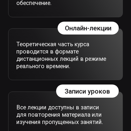
Подкаст с куратором
программы Вероникой
Лединой.
Главные темы: есть ли творчество
в риггинге, чем отличаются задачи
в играх, кино и анимации, почему
рынок стабильно ищет риггеров
и какую роль здесь играют
нейросети.