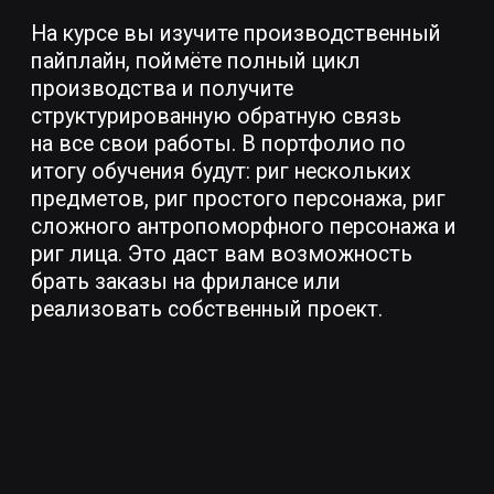
ПЕРСОНАЖА
Теория скелета для
антропоморфных и четвероногих
персонажей, птиц, рыб, насекомых
и мифических существ.
Настройка скиннинга и
продвинутые инструменты:
констрейны, skin cluster, ngSkinTools,
блендшейпы, motion path.
Автоматизация анимации, авториг
для ускорения работы.
Проект: риг и скин выбранного
вами простого персонажа.
Модуль 3
1 месяц
РИГ
АНТРОПОМОРФНОГО
ПЕРСОНАЖА