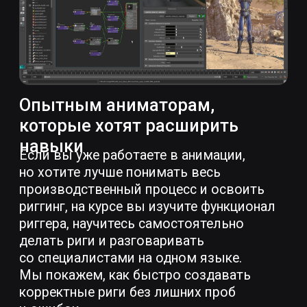
Maya: умение ориентироваться
во viewport, понимание
интерфейса и логики работы
программы.
Необходимые ресурсы:
ПО Autodesk Maya 2025
Графический планшет
Куратор программы