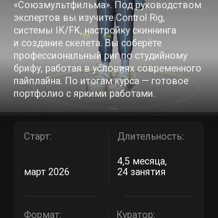
портфолио с яркими работами.
Старт:
Длительность:
4,5 месяца,
24 занятия
март 2026
Формат:
Куратор:
лекции онлайн
+ практика
Вероника
оффлайн
Ледина
График:
среда 18:30 - 20:00
(онлайн),
2 занятия
суббота 10:00 - 13:00
в неделю
(оффлайн в школе)
Подать заявку