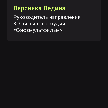
80+
партнеров из из индустрии кино, игр
и анимации
6 ЛЕТ
Наши преподаватели работают
в индустрии в среднем 6 лет
2500+
выпускников по всему миру
Ресурсы, контакты в комьюнити и