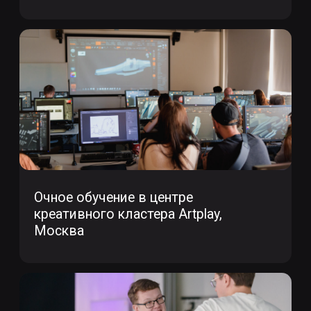
Программы
Работы студентов
Блог
Сотрудничество
Политика конфиденциальности
Публичная оферта
Лицензия
Способы оплаты и правила возврата
денежных средств
Лицензия на осуществление
образовательной деятельности АНО ВО
«Универсальный Университет»