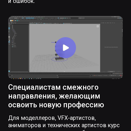
Вероника Ледина
Руководитель направления
3D-риггинга в студии
«Союзмультфильм»
Модуль 1
1 месяц