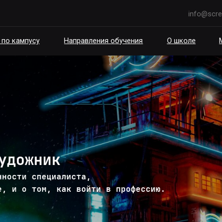
info@scream.school
пусу
Направления обучения
О школе
Мероприятия
удожник
нности специалиста,
е, и о том, как войти в профессию.