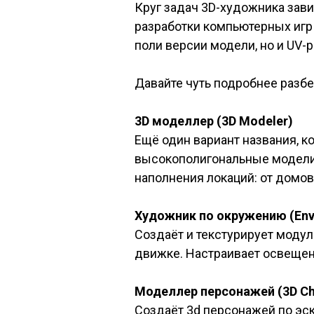
Круг задач 3D-художника зави
разработки компьютерных игр 
поли версии модели, но и UV-р
Давайте чуть подробнее раз
3D моделлер (3D Modeler)
Ещё один вариант названия, к
высокополигональные модели 
наполнения локаций: от домов
Художник по окружению (Envi
Создаёт и текстурирует моду
движке. Настраивает освещени
Моделлер персонажей (3D Cha
Создаёт 3d персонажей по эск