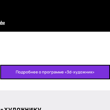
Подробнее о программе «3d-художник»
-художнику