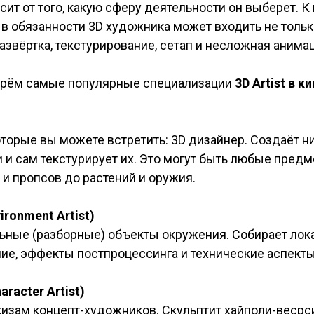
сит от того, какую сферу деятельности он выберет. К
в обязанности 3D художника может входить не только
азвёртка, текстурирование, сетап и несложная анима
берём самые популярные специализации
3D Artist в к
оторые вы можете встретить: 3D дизайнер. Создаёт 
и сам текстурирует их. Это могут быть любые пред
 и пропсов до растений и оружия.
ronment Artist)
льные (разборные) объекты окружения. Собирает лок
е, эффекты постпроцессинга и технические аспекты,
racter Artist)
изам концепт-художников. Скульптит хайполи-весрси