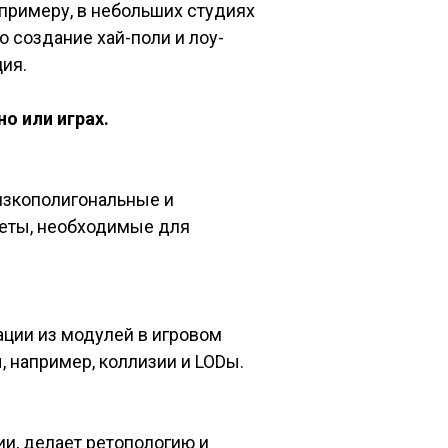
 примеру, в небольших студиях
 создание хай-поли и лоу-
ция.
ино или играх.
низкополигональные и
меты, необходимые для
ации из модулей в игровом
 например, коллизии и LODы.
и, делает ретопологию и