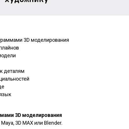
граммами 3D моделирования
плайнов
модели
 к деталям
циальностей
де
 язык
ммами 3D моделирования
Maya, 3D MAX или Blender.