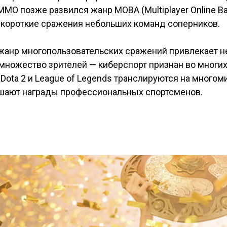
О позже развился жанр MOBA (Multiplayer Online Batt
 короткие сражения небольших команд соперников.
жанр многопользовательских сражений привлекает не
и множество зрителей — киберспорт признан во мног
Dota 2 и League of Legends транслируются на много
шают награды профессиональных спортсменов.