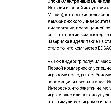
Эпоха Электронных Вычисл
История игровой индустрии н
Машин), которые использовали
Кембриджского университета 
диссертации, посвящённой в
сыграть против компьютера в 
наверняка видели такие на ст
стало то, что компьютер EDSA
Рынок видеоигр получил массо
Первой коммерчески успешной 
игровому полю, разделённому 
перемещая их вверх и вниз. И
Интересно, что ракетки не мо
игроки рано или поздно упуска
это стимулирует игроков и на