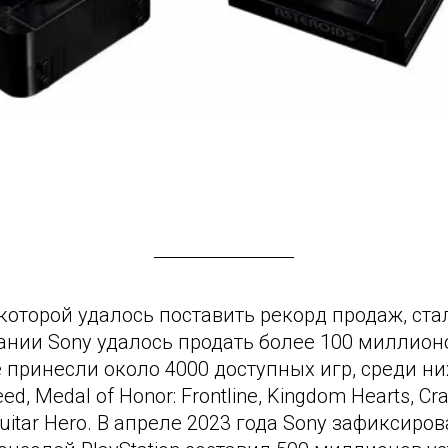
оторой удалось поставить рекорд продаж, стал
пании Sony удалось продать более 100 миллио
принесли около 4000 доступных игр, среди них:
eed, Medal of Honor: Frontline, Kingdom Hearts, Cr
и Guitar Hero. В апреле 2023 года Sony зафикси