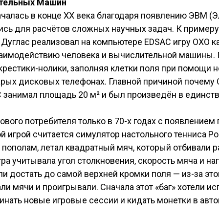
ительных Машин
ачалась в конце XX века благодаря появлению ЭВМ 
сь для расчётов сложных научных задач. К примеру,
Дуглас реализовал на компьютере EDSAC игру OXO ка
заимодействию человека и вычислительной машины. 
крестики-нолики, заполняя клетки поля при помощи 
арых дисковых телефонах. Главной причиной почему 
C занимал площадь 20 м² и был произведён в единст
вого потребителя только в 70-х годах с появлением
игрой считается симулятор настольного тенниса Pong
пополам, летал квадратный мяч, который отбивали ра
гра учитывала угол столкновения, скорость мяча и н
гли достать до самой верхней кромки поля — из-за э
ли мячи и проигрывали. Сначала этот «баг» хотели ис
чинать новые игровые сессии и кидать монетки в авто