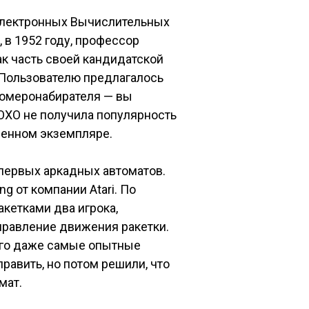
(Электронных Вычислительных
 в 1952 году, профессор
к часть своей кандидатской
Пользователю предлагалось
номеронабирателя — вы
OXO не получила популярность
венном экземпляре.
 первых аркадных автоматов.
 от компании Atari. По
кетками два игрока,
аправление движения ракетки.
того даже самые опытные
править, но потом решили, что
мат.