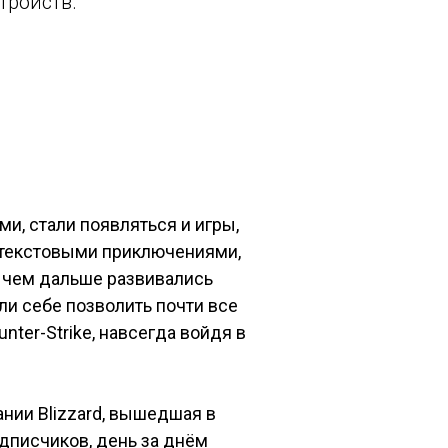
тройств.
и, стали появляться и игры,
и текстовыми приключениями,
 чем дальше развивались
ли себе позволить почти все
ounter-Strike, навсегда войдя в
ании Blizzard, вышедшая в
одписчиков, день за днём