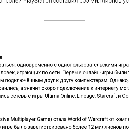
онсолей PlayStation составил 500 миллионов ус
е
аться: одновременно с однопользовательскими играм
еловек, играющих по сети. Первые онлайн-игры был
м подключённым друг к другу компьютерам. Однако,
овились, а значит скоро подключение к интернету мог
ись сетевые игры Ultima Online, Lineage, Starcraft и C
e Multiplayer Game) стала World of Warcraft от комп
 в игре было зарегистрировано более 12 миллионов п