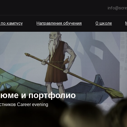
info@scream.school
пусу
Направления обучения
О школе
Мероприятия
езюме и портфолио
стников Career evening