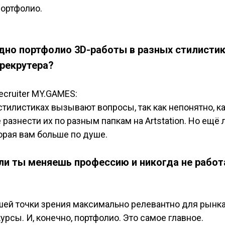
портфолио.
дно портфолио 3D-работы в разных стилистик
 рекрутера?
 recruiter MY.GAMES
:
стилистиках вызывают вопросы, так как непонятно, к
е разнести их по разным папкам на Artstation. Но ещ
торая вам больше по душе.
ли ты меняешь профессию и никогда не работ
ашей точки зрения максимально релевантно для рынка
рсы. И, конечно, портфолио. Это самое главное.