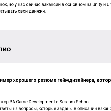
ок, но у нас сейчас вакансии в основном на Unity и Un
атывать свои движки.
лио
ример хорошего резюме геймдизайнера, котор
ратор BA Game Development в Scream School
:
тветы на вопросы, которые заданы в описании вака