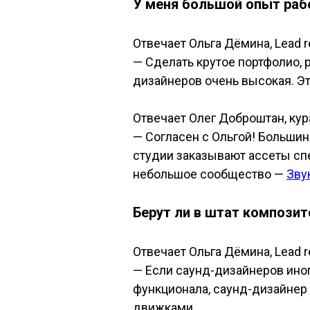
У меня большой опыт рабо
Отвечает Ольга Дёмина, Lead r
—
Сделать крутое портфолио, 
дизайнеров очень высокая. Эт
Отвечает Олег Доброштан, кур
—
Согласен с Ольгой! Большин
студии заказывают ассеты спе
небольшое сообщество —
Звук
Берут ли в штат композит
Отвечает Ольга Дёмина
, Lead
—
Если саунд-дизайнеров иногд
функционала, саунд-дизайнер 
движками.