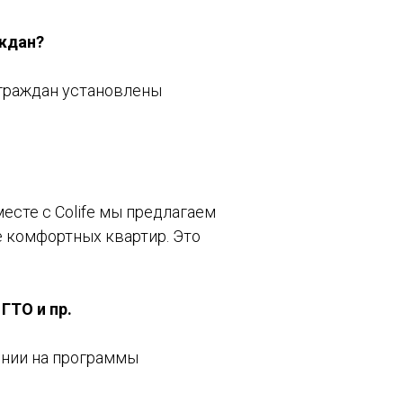
аждан?
 граждан установлены
есте с Colife мы предлагаем
 комфортных квартир. Это
Политика конфиденциальности
Публичная оферта
Лицензия
ГТО и пр.
Способы оплаты и правила возврата
денежных средств
ении на программы
Лицензия на осуществление
образовательной деятельности АНО ВО