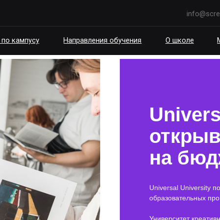
info@scream.school
пусу
Направления обучения
О школе
Мероприятия
Univers
открыв
на бюд
Universal University 
образовательных про
Университет креативн