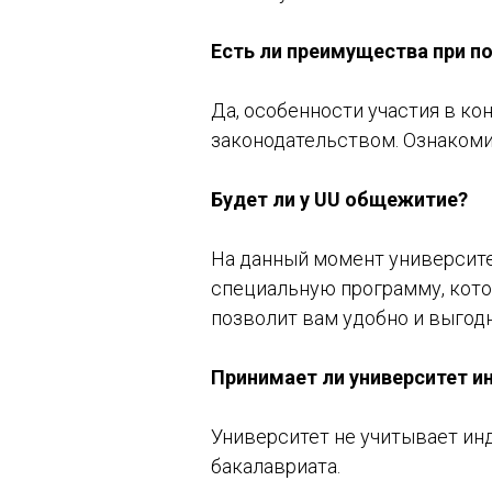
Есть ли преимущества при п
Да, особенности участия в к
законодательством. Ознаком
Будет ли у UU общежитие?
На данный момент университе
специальную программу, кото
позволит вам удобно и выгод
©2026. Все права защищены
Принимает ли университет и
Университет не учитывает ин
Центр дизайна Artplay
+7 (495) 6
105120, Москва, ул. Нижняя
бакалавриата.
Сыромятническая, 10, стр. 4, вход 4а
INFO@SC
АНО ВО «Универсальный Университет»