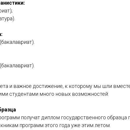
банистики:
риат);
атура).
:
(бакалавриат).
(бакалавриат).
ета и важное достижение, к которому мы шли вместе
ими студентами много новых возможностей:
бразца
ограмм получат диплом государственного образца 
никам программ этого года уже этим летом.