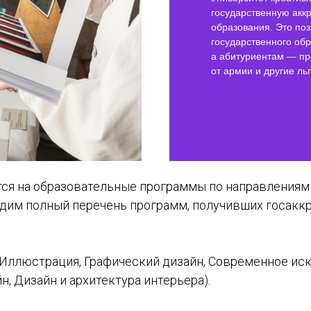
государственную акк
образования. Это по
государственного об
а абитуриентам — пр
от армии и другие ль
ся на образовательные программы по направлениям
дим полный перечень программ, получивших госакк
: Иллюстрация, Графический дизайн, Современное ис
н, Дизайн и архитектура интерьера).