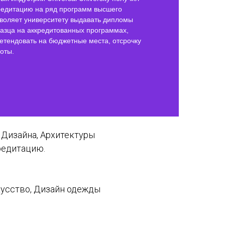
редитацию на ряд программ высшего
зволяет университету выдавать дипломы
разца на аккредитованных программах,
етендовать на бюджетные места, отсрочку
готы.
 Дизайна, Архитектуры
редитацию.
кусство, Дизайн одежды