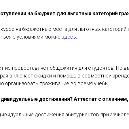
оступлении на бюджет для льготных категорий гр
онкурсе на бюджетные места для льготных категорий
иться с условиями можно
здесь
.
т не предоставляет общежития для студентов. Но вм
рая включает скидки и помощь в совместной аренде
О школе
но организовать проживание во время учебы.
Программы
Работы студентов
ндивидуальные достижения? Аттестат с отличием, 
Блог
дивидуальные достижения абитуриентов при зачисл
Сотрудничество
40-30-14
REAM.SCHOOL