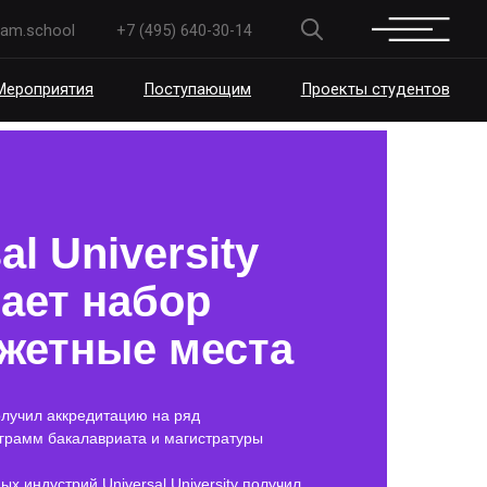
+7 (495) 640-30-14
Поступающим
Проекты студентов
al University
ает набор
жетные места
получил аккредитацию на ряд
грамм бакалавриата и магистратуры
ых индустрий Universal University получил