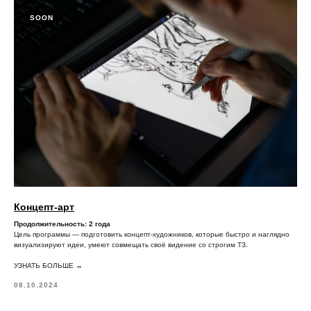
Лицензия
SOON
Способы оплаты и правила возврата
денежных средств
Лицензия на осуществление
образовательной деятельности АНО ВО
«Универсальный Университет»
Концепт-арт
Продолжительность: 2 года
Цель программы — подготовить концепт-художников, которые быстро и наглядно
визуализируют идеи, умеют совмещать своё видение со строгим ТЗ.
УЗНАТЬ БОЛЬШЕ →
08.10.2024