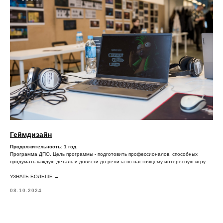
+7 (495) 640-30-14
INFO@SCREAM.SCHOOL
Центр дизайна Artplay
105120, Москва, ул. Нижняя Сыромятническая,
10, стр. 4, вход 4а
АНО ВО «Универсальный Университет»
О школе
Программы
Геймдизайн
Продолжительность: 1 год
Работы студентов
Программа ДПО. Цель программы - подготовить профессионалов, способных
продумать каждую деталь и довести до релиза по-настоящему интересную игру.
Блог
УЗНАТЬ БОЛЬШЕ →
Сотрудничество
08.10.2024
Политика конфиденциальности
Публичная оферта