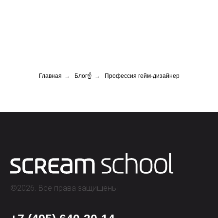
Главная
→
Блог☝
→
Профессия гейм-дизайнер