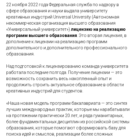
22 ноября 2022 года Федеральная служба по надзору в
сфере образования и науки выдала университету
креативных индустрий Universal University (Автономная
некоммерческая организация высшего образования
«Универсальный университет»)
лицензию на реализацию
программ высшего образования
. Это вторая лицензия, в
©2026. Все права защищены
дополнение к лицензии на реализацию программ
дополнительного и дополнительного профессионального
+7 (495) 640-30-14
образования.
INFO@SCREAM.SCHOOL
Над подготовкой к лицензированию команда университета
работала последние полгода. Получение лицензии — это
возможность сохранить весь накопленный опыт и
продолжить строить актуальное образование в области
креативных индустрий для студентов.
Центр дизайна Artplay
105120, Москва, ул. Нижняя Сыромятническая,
«Наша новая модель программ бакалавриата — это синтез
10, стр. 4, вход 4а
АНО ВО «Универсальный Университет»
лучших международных практик, которые мы нарабатывали
на протяжении практически 20 лет, и ряда гуманитарных,
более фундаментальных дисциплин из российской системы
О школе
образования, которые помогают сформировать базу для
Программы
поиска идей и смыслов, реализации более сложных