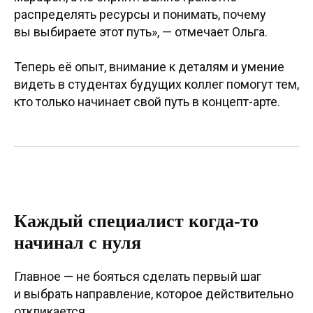
распределять ресурсы и понимать, почему
вы выбираете этот путь», — отмечает Ольга.
Центр дизайна Artplay
105120, Москва, ул. Нижняя Сыромятническая,
10, стр. 4, вход 4а
АНО ВО «Универсальный Университет»
Теперь её опыт, внимание к деталям и умение
видеть в студентах будущих коллег помогут тем,
О школе
кто только начинает свой путь в концепт-арте.
Программы
Работы студентов
Блог
Сотрудничество
Каждый специалист когда-то
Политика конфиденциальности
начинал с нуля
Публичная оферта
Лицензия
Главное — не бояться сделать первый шаг
Способы оплаты и правила возврата
и выбрать направление, которое действительно
денежных средств
откликается.