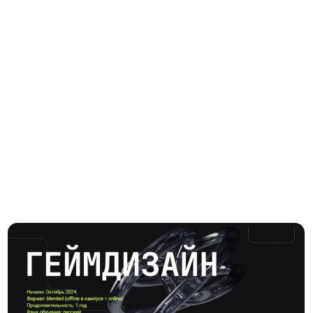
Москва, ул. Нижняя Сыромятническая,
10, стр.4, вход 4а, этаж 4, Центр
дизайна Artplay
Николай Клячин
Антон Пода
Куратор программы «Геймдизайн»,
Сокуратор программы
основатель студии JoyBox
куратор Магистратуры
«Современный геймди
старший геймдизайне