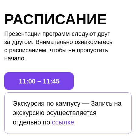
ДПО «Геймдизайн»
Кураторы:
Антон Подакин – старший
геймдизайнер
Николай Клячин – основатель студии
JoyBox
13:20
ДПО «Концепт-арт»
Кураторы:
Евгений Копалов – Lead Artist
в Banzai.Games
Елена Данилович – Environment Artist
в Moon Studios
14:00