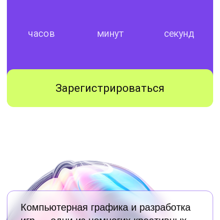
и работы из любой точки планеты.
Приглашаем всех, кто мечтает
получить профессию и найти себя
в мире CG и Gamedev, на День
открытых дверей Scream School -
первой в России профильной школы
компьютерной графики и игровой
разработки. Мы расскажем
о программах дополнительного
профессионального образования
по направлениям: геймдизайн,
концепт-арт, игровая графика, VFX
и анимация.
Также вы сможете посетить экскурсию
по кампусу, пообщаться с кураторами,
познакомиться выпускниками, а еще
принять участие в плейтестах
дипломных проектов студентов.