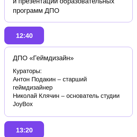
Виталий Волков – VFX supervisor, FX
TD
12:00 - 16:00
Плейтесты игровых прототипов
студентов Школы
Зарегистрироваться
По традиции мы приглашаем всех
желающих принять участие
в плейтестах игровых прототипов