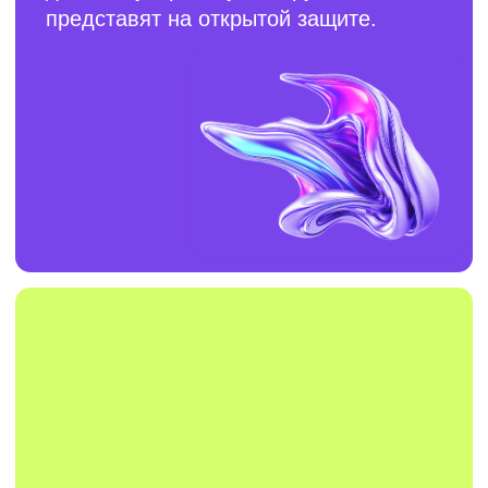
Для тех, кто хочет работать 3D художником
или левел-артистом. Либо полностью
отвечать за весь арт в небольшой инди-
студии.
VFX Artist
Для тех, кто мечтает создавать визуальные
эффекты в кино, рекламе и digital-контенте.