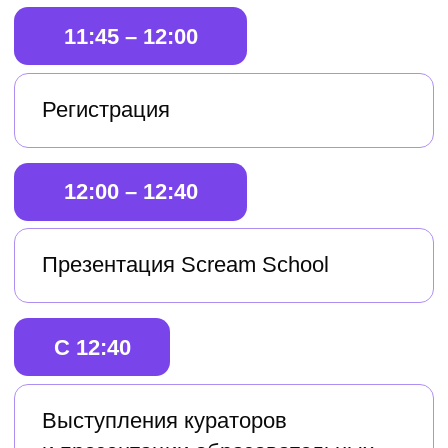
ДПО «Анимация 2D/3D»
Куратор:
Елена Федорова – аниматор,
преподаватель рисунка и живописи
14:40
ДПО «Игровая графика»
Кураторы:
Артур Низамутдинов – 3D Character
Artist at Ice-Pick Lodge
Елена Альт – Art Director в Ice-Pick
Lodge
15:20
ДПО «VFX Artist»
Куратор: