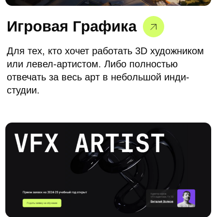
©2026. Все права защищены
+7 (495) 640-30-14
INFO@SCREAM.SCHOOL
Центр дизайна Artplay
105120, Москва, ул. Нижняя Сыромятническая,
10, стр. 4, вход 4а
АНО ВО «Универсальный Университет»
О школе
Программы
Работы студентов