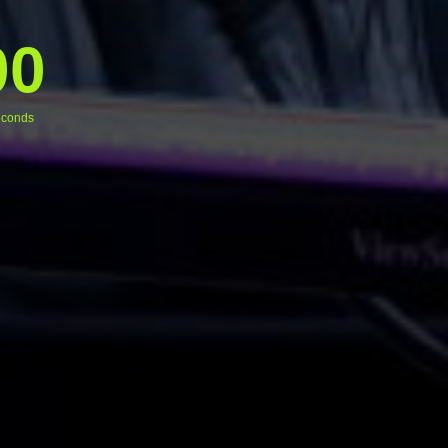
00
conds