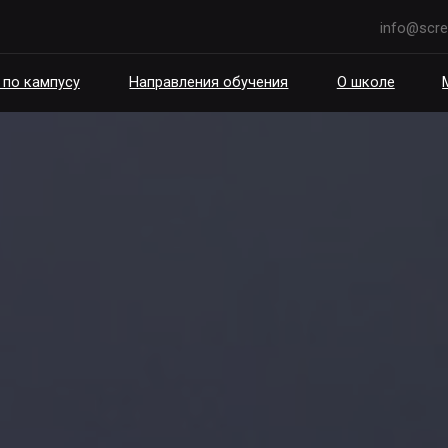
info@scream.school
пусу
Направления обучения
О школе
Мероприятия