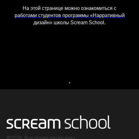
Лицензия на осуществление
На этой странице можно ознакомиться с
образовательной деятельности АНО ВО
работами студентов программы «Нарративный
«Универсальный Университет»
дизайн» школы Scream School.