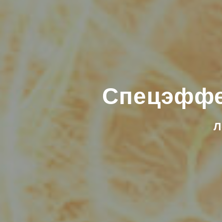
Спецэффек
Л