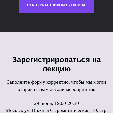
СТАТЬ УЧАСТНИКОМ БУТКЕМПА
©2026. Все права защищены
+7 (495) 640-30-14
INFO@SCREAM.SCHOOL
Зарегистрироваться на
Центр дизайна Artplay
лекцию
105120, Москва, ул. Нижняя Сыромятническая,
10, стр. 4, вход 4а
АНО ВО «Универсальный Университет»
Заполните форму корректно, чтобы мы могли
О школе
отправить вам детали мероприятия.
Программы
29 июня, 19.00-20.30
Работы студентов
Москва, ул. Нижняя Сыромятническая, 10, стр.
Блог