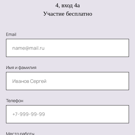
4, вход 4а
Сотрудничество
Участие бесплатно
Политика конфиденциальности
Публичная оферта
Email
Лицензия
Способы оплаты и правила возврата
денежных средств
Лицензия на осуществление
Имя и фамилия
образовательной деятельности АНО ВО
«Универсальный Университет»
Телефон
Место работы