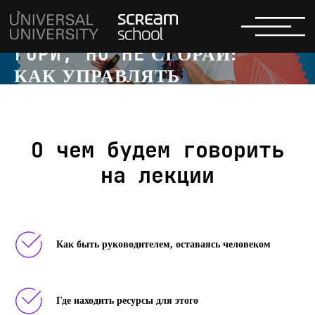
ГОРИ, НО НЕ
СГОРАЙ:
КАК УПРАВЛЯТЬ
КОМАНДОЙ
КОМ
И ОСТАВАТЬСЯ ЧЕЛОВЕ
О чем будем говорить
Открытая лекция для тим-лидов от
Олега Доброштана, директора по
на лекции
обучению и развитию 101XP,
руководителя
с 24-летним опытом в геймдеве, ТВ и
ритейле.
Как быть руководителем, оставаясь человеком
29 июня 2022
19.00
Кампус Scream School
Где находить ресурсы для этого