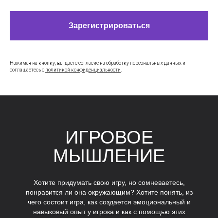
Программы
Зарегистрироваться
Работы студентов
Блог
Сотрудничество
Нажимая на кнопку, вы даете согласие на обработку персональных данных и
соглашаетесь c
политикой конфиденциальности
.
Политика конфиденциальности
Публичная оферта
Лицензия
Способы оплаты и правила возврата
ИГРОВОЕ
денежных средств
МЫШЛЕНИЕ
Лицензия на осуществление
образовательной деятельности АНО ВО
«Универсальный Университет»
Хотите придумать свою игру, но сомневаетесь,
понравится ли она окружающим? Хотите понять, из
чего состоит игра, как создается эмоциональный и
навыковый опыт у игрока и как с помощью этих