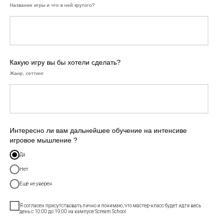
Название игры и что в ней крутого?
Какую игру вы бы хотели сделать?
Жанр, сеттинг
©2026. Все права защищены
+7 (495) 640-30-14
INFO@SCREAM.SCHOOL
Интересно ли вам дальнейшее обучение на интенсиве
игровое мышление ?
Да
Центр дизайна Artplay
Нет
105120, Москва, ул. Нижняя Сыромятническая,
10, стр. 4, вход 4а
Ещё не уверен
АНО ВО «Универсальный Университет»
Я согласен присутствовать лично и понимаю, что мастер-класс будет идти весь
день с 10:00 до 19:00 на кампусе Scream School.
О школе