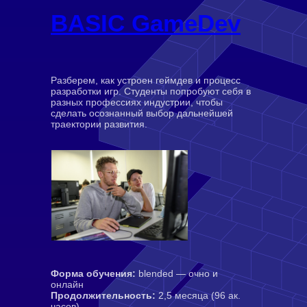
BASIC GameDev
©2026. Все права защищены
+7 (495) 640-30-14
Разберем, как устроен геймдев и процесс
разработки игр. Студенты попробуют себя в
INFO@SCREAM.SCHOOL
разных профессиях индустрии, чтобы
сделать осознанный выбор дальнейшей
траектории развития.
Центр дизайна Artplay
105120, Москва, ул. Нижняя Сыромятническая,
10, стр. 4, вход 4а
АНО ВО «Универсальный Университет»
О школе
Программы
Форма обучения:
blended — очно и
Работы студентов
онлайн
Продолжительность:
2,5 месяца (96 ак.
Блог
часов)