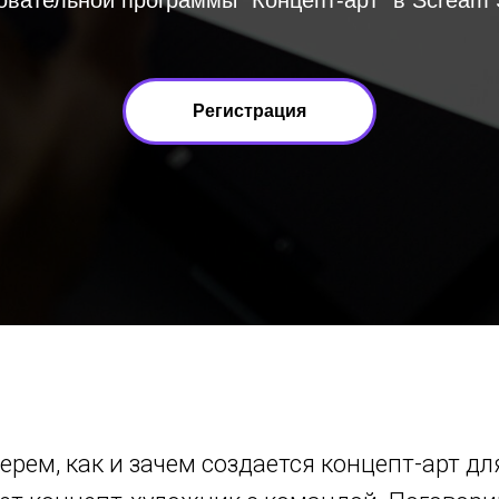
овательной программы "Концепт-арт" в Scream 
Регистрация
ерем, как и зачем создается концепт-арт для