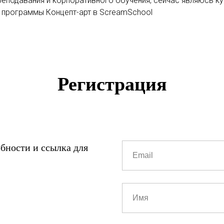
преподавания и корпоративного обучения, сейчас являюсь к
 программы Концепт-арт в ScreamSchool
Регис
трация
обности и ссылка для