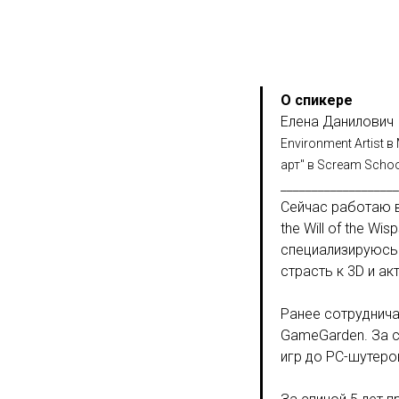
О спикере
Елена Данилович
Environment Artist 
арт" в Scream Schoo
___________________
Сейчас работаю в 
the Will of the Wi
специализируюсь 
страсть к 3D и а
Ранее сотрудничал
GameGarden. За с
игр до PC-шутеро