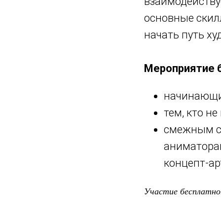
взаимодейству
основные скил
начать путь ху
Мероприятие б
начинающи
тем, кто н
смежным с
аниматорам
концепт-ар
Участие бесплатно.