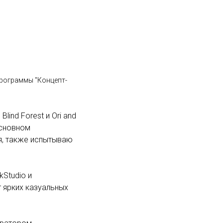
 программы "Концепт-
lind Forest и Ori and
 основном
ия, также испытываю
kStudio и
 ярких казуальных