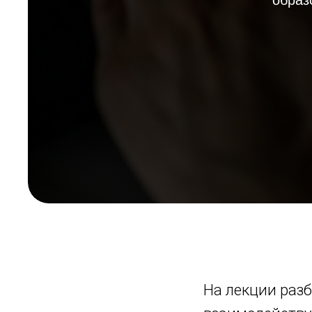
образ
На лекции разб