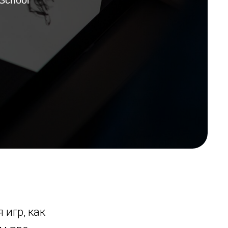
School
 игр, как