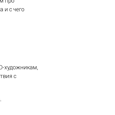
м про
 и с чего
D-художникам,
твия с
.