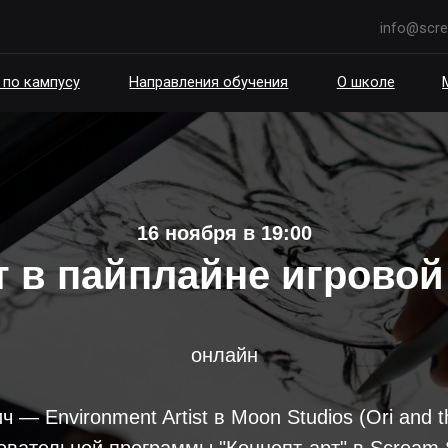
info@scream.school
пусу
Направления обучения
О школе
Мероприятия
16 ноября в 19:00
т в пайплайне игровой
онлайн
— Environment Artist в Moon Studios (Ori and th