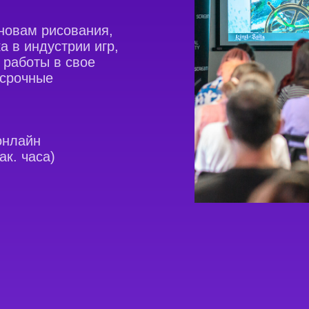
новам рисования,
а в индустрии игр,
 работы в свое
осрочные
онлайн
ак. часа)
О школе