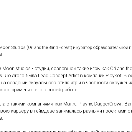
в Moon Studios (Ori and the Blind Forest) и куратор образовательной
l
___________________
Moon studios - студии, создавшей такие игры как Ori and the B
sps. До этого была Lead Concept Artist в компании Playkot. В
на создании визуального стиля игр и в частности окружен
ктивно применяю его в своей работе.
а с такими компаниями, как Mail.ru, Playrix, DaggerCrown, Bar
вою карьеру в геймдеве занималась разными проектами от
в.