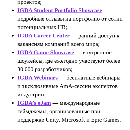
проектов;
IGDA Student Portfolio Showcase
—
подробные отзывы на портфолио от сотни
потенциальных HR;
IGDA Career Center
— ранний доступ к
вакансиям компаний всего мира;
IGDA Game Showcase
— внутренние
©2026. Все права защищены
шоукейсы, где ежегодно участвуют более
30.000 разработчиков;
+7 (495) 640-30-14
IGDA Webinars
— бесплатные вебинары
INFO@SCREAM.SCHOOL
и эксклюзивные AmA-сессии экспертов
индустрии;
IGDA’s eJam
— международные
геймджемы, организованные при
Центр дизайна Artplay
105120, Москва, ул. Нижняя Сыромятническая,
поддержке Unity, Microsoft и Epic Games.
10, стр. 4, вход 4а
АНО ВО «Универсальный Университет»