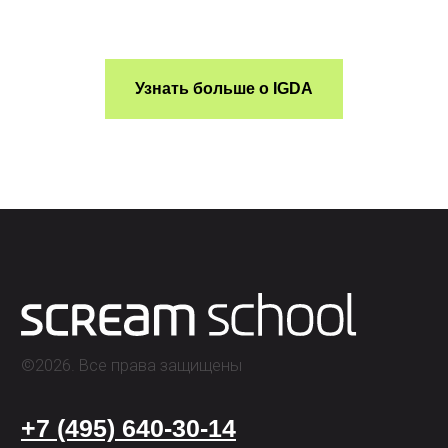
О школе
Программы
Узнать больше о IGDA
Работы студентов
Блог
Сотрудничество
Политика конфиденциальности
Публичная оферта
Лицензия
Способы оплаты и правила возврата
денежных средств
Лицензия на осуществление
образовательной деятельности АНО ВО
«Универсальный Университет»