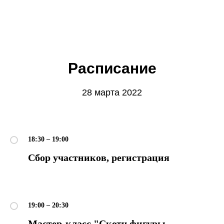
Расписание
28 марта 2022
©2026. Все права защищены
+7 (495) 640-30-14
18:30 – 19:00
INFO@SCREAM.SCHOOL
Сбор участников, регистрация
Центр дизайна Artplay
19:00 – 20:30
105120, Москва, ул. Нижняя Сыромятническая,
10, стр. 4, вход 4а
АНО ВО «Универсальный Университет»
Мастер-класс "Скетч фигуры