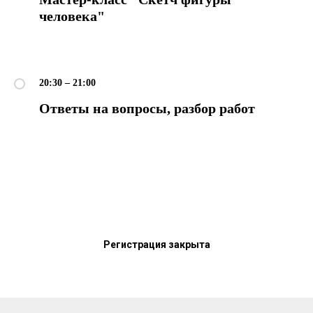
человека"
О школе
Программы
Работы студентов
20:30 – 21:00
Блог
Ответы на вопросы, разбор работ
Сотрудничество
Политика конфиденциальности
Публичная оферта
Лицензия
Способы оплаты и правила возврата
денежных средств
Регистрация закрыта
Лицензия на осуществление
образовательной деятельности АНО ВО
«Универсальный Университет»