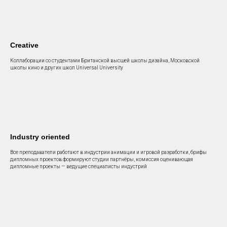
Creative
Коллаборации со студентами Британской высшей школы дизайна, Московской
школы кино и других школ Universal University
Industry oriented
Все преподаватели работают в индустрии анимации и игровой разработки, брифы
дипломных проектов формируют студии партнёры, комиссия оценивающая
дипломные проекты — ведущие специалисты индустрий