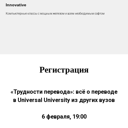
Innovative
Компьютерные классы с мощным железом и всем необходимым софтом
©2026. Все права защищены
+7 (495) 640-30-14
INFO@SCREAM.SCHOOL
Регистрация
Центр дизайна Artplay
105120, Москва, ул. Нижняя Сыромятническая,
10, стр. 4, вход 4а
АНО ВО «Универсальный Университет»
«Трудности перевода»: всё о переводе
в Universal University из других вузов
О школе
Программы
6 февраля, 19:00
Работы студентов
Блог