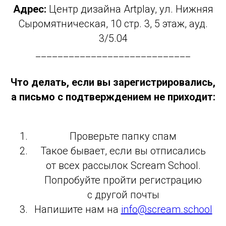
Адрес:
Центр дизайна Artplay, ул. Нижняя
Сотрудничество
Сыромятническая, 10 стр. 3, 5 этаж, ауд.
3/5.04
Политика конфиденциальности
____________________________
Публичная оферта
Лицензия
Что делать, если вы зарегистрировались,
Способы оплаты и правила возврата
а письмо с подтверждением не приходит:
денежных средств
Лицензия на осуществление
образовательной деятельности АНО ВО
«Универсальный Университет»
Проверьте папку спам
Такое бывает, если вы отписались
от всех рассылок Scream School.
Попробуйте пройти регистрацию
с другой почты
Напишите нам на
info@scream.school