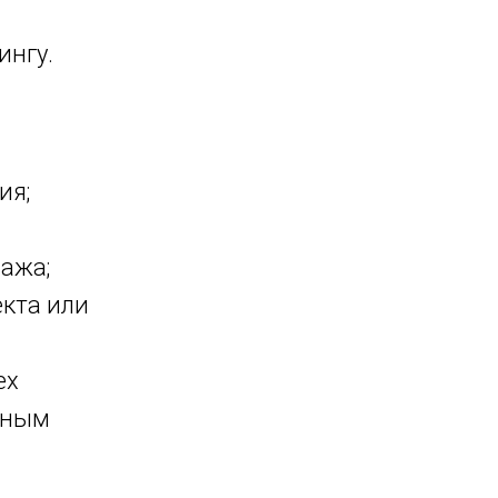
ингу.
ия;
нажа;
екта или
ех
нным