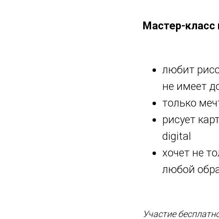
Мастер-класс 
любит рисо
не имеет д
только меч
рисует кар
digital
хочет не т
любой обра
Участие бесплатно