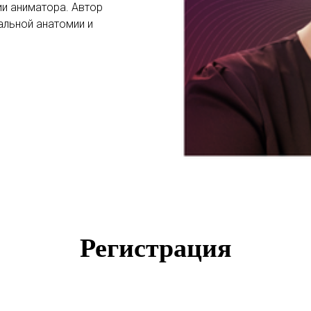
ии аниматора. Автор
альной анатомии и
Регис
трация