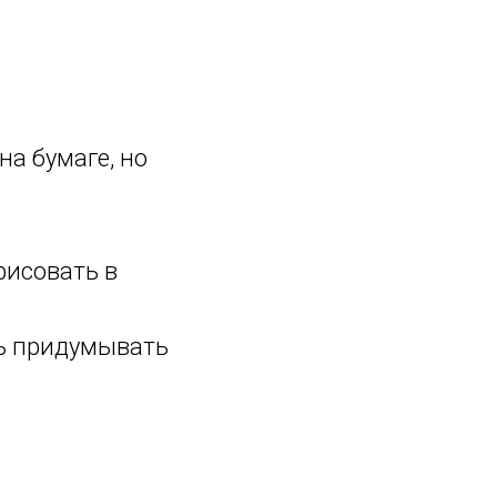
а бумаге, но
рисовать в
ить придумывать