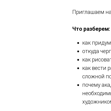
Приглашаем на 
Что разберем:
как придум
откуда чер
как рисова
как вести 
сложной по
почему ака
необходим
художнико