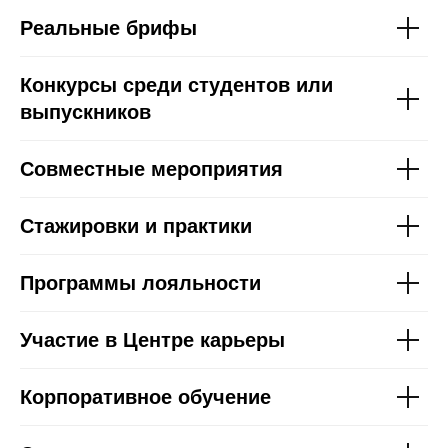
Реальные брифы
Конкурсы среди студентов или
выпускников
©2026. Все права защищены
+7 (495) 640-30-14
Совместные мероприятия
INFO@SCREAM.SCHOOL
Стажировки и практики
Программы лояльности
Центр дизайна Artplay
105120, Москва, ул. Нижняя Сыромятническая,
10, стр. 4, вход 4а
Участие в Центре карьеры
АНО ВО «Универсальный Университет»
О школе
Корпоративное обучение
Программы