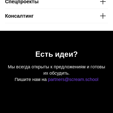
Спецпроекты
Работы студентов
Блог
Консалтинг
Сотрудничество
Политика конфиденциальности
Публичная оферта
Лицензия
Есть идеи?
Способы оплаты и правила возврата
денежных средств
Лицензия на осуществление
Мы всегда открыты к предложениям и готовы
образовательной деятельности АНО ВО
их обсудить.
«Универсальный Университет»
Пишите нам на
partners@scream.school