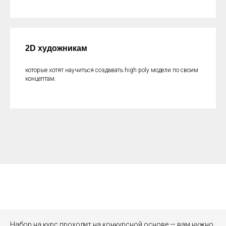
2D художникам
которые хотят научиться создавать high poly модели по своим
концептам.
Набор на курс проходит на конкурсной основе — вам нужно