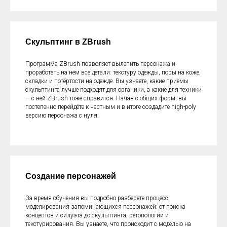
Скульптинг в ZBrush
Программа ZBrush позволяет вылепить персонажа и
проработать на нём все детали: текстуру одежды, поры на коже,
складки и потёртости на одежде. Вы узнаете, какие приёмы
скульптинга лучше подходят для органики, а какие для техники
— с ней ZBrush тоже справится. Начав с общих форм, вы
постепенно перейдёте к частным и в итоге создадите high-poly
версию персонажа с нуля.
Создание персонажей
За время обучения вы подробно разберёте процесс
моделирования запоминающихся персонажей: от поиска
концептов и силуэта до скульптинга, ретопологии и
текстурирования. Вы узнаете, что происходит с моделью на