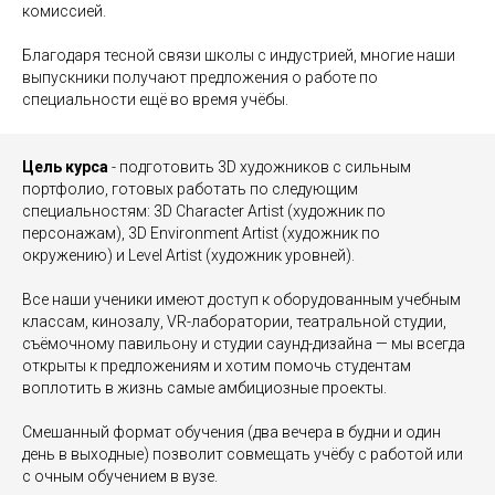
комиссией.
Благодаря тесной связи школы с индустрией, многие наши
выпускники получают предложения о работе по
специальности ещё во время учёбы.
Цель курса
- подготовить 3D художников с сильным
портфолио, готовых работать по следующим
специальностям: 3D Character Artist (художник по
персонажам), 3D Environment Artist (художник по
окружению) и Level Artist (художник уровней).
Все наши ученики имеют доступ к оборудованным учебным
классам, кинозалу, VR-лаборатории, театральной студии,
съёмочному павильону и студии саунд-дизайна — мы всегда
открыты к предложениям и хотим помочь студентам
воплотить в жизнь самые амбициозные проекты.
Смешанный формат обучения (два вечера в будни и один
день в выходные) позволит совмещать учёбу с работой или
с очным обучением в вузе.