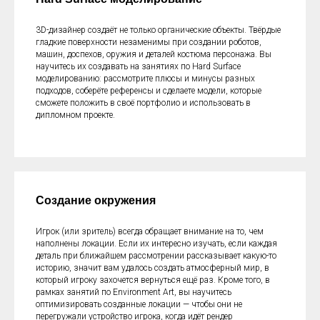
3D-дизайнер создаёт не только органические объекты. Твёрдые
гладкие поверхности незаменимы при создании роботов,
машин, доспехов, оружия и деталей костюма персонажа. Вы
научитесь их создавать на занятиях по Hard Surface
моделированию: рассмотрите плюсы и минусы разных
подходов, соберёте референсы и сделаете модели, которые
сможете положить в своё портфолио и использовать в
дипломном проекте.
Создание окружения
Игрок (или зритель) всегда обращает внимание на то, чем
наполнены локации. Если их интересно изучать, если каждая
деталь при ближайшем рассмотрении рассказывает какую-то
историю, значит вам удалось создать атмосферный мир, в
который игроку захочется вернуться ещё раз. Кроме того, в
рамках занятий по Environment Art, вы научитесь
оптимизировать созданные локации — чтобы они не
перегружали устройство игрока, когда идёт рендер