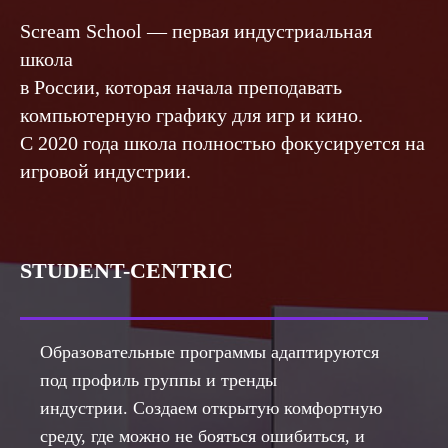
Scream School — первая индустриальная
О школе
школа
Программы
в России, которая начала преподавать
Работы студентов
компьютерную графику для игр и кино.
Блог
С 2020 года школа полностью фокусируется на
Сотрудничество
игровой индустрии.
Политика конфиденциальности
Публичная оферта
STUDENT-CENTRIC
Лицензия
Способы оплаты и правила возврата
денежных средств
Образовательные программы адаптируются
Лицензия на осуществление
образовательной деятельности АНО ВО
под профиль группы и тренды
«Универсальный Университет»
индустрии. Создаем открытую комфортную
среду, где можно не бояться ошибиться, и