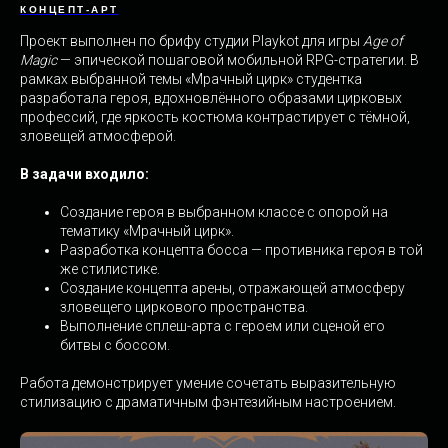
КОНЦЕПТ-АРТ
Проект выполнен по брифу студии Playkot для игры
Age of
Magic
— эпической пошаговой мобильной RPG-стратегии. В
рамках выбранной темы «Мрачный цирк» студентка
разработала героя, вдохновлённого образами цирковых
профессий, где яркость костюма контрастирует с тёмной,
зловещей атмосферой.
В задачи входило:
Создание героя в выбранном классе с опорой на
тематику «Мрачный цирк».
Разработка концепта босса — противника героя в той
же стилистике.
Создание концепта арены, отражающей атмосферу
зловещего циркового пространства.
Выполнение сплеш-арта с героем или сценой его
битвы с боссом.
Работа демонстрирует умение сочетать выразительную
стилизацию с драматичным фэнтезийным настроением.