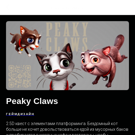
Архив работ - 2023 год
Peaky Claws
ГЕЙМДИЗАЙН
2.5D квест с элементами платформинга. Бездомный кот
больше не хочет довольствоваться едой из мусорных баков
и пробирается в местные кафе и рестораны, чтобы