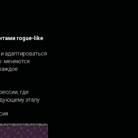
тами rogue-like
.
 и адаптироваться
о: меняются
 каждое
рессии, где
едующему этапу.
сия