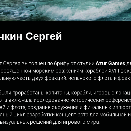
чкин Сергей
 Сергея выполнен по брифу от студии
Azur Games
дл
s, посвящённой морским сражениям кораблей XVIII век
льную часть двух фракций: испанского флота и фрак
 были проработаны капитаны, корабли, игровые лока
ота включала исследование исторических референсо
ей и флота, создание окружения и финальных иллюст
лный цикл разработки концепт-арта для мобильной и
 визуальных решений для игрового мира.