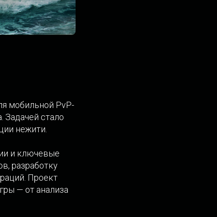
я мобильной PvP-
а. Задачей стало
ции нежити.
ции и ключевые
в, разработку
раций. Проект
гры — от анализа