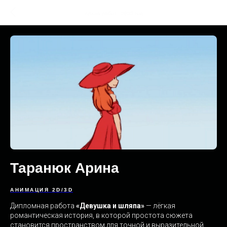
Архив работ - 2025 год
Таранюк Арина
АНИМАЦИЯ 2D/3D
Дипломная работа
«Девушка и шляпа»
— лёгкая
романтическая история, в которой простота сюжета
становится пространством для точной и выразительной