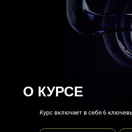
О КУРСЕ
Курс включает в себя 6 ключевых бл
Пайплайн разработки
Цифрова
3D-графики
с испол
Adobe P