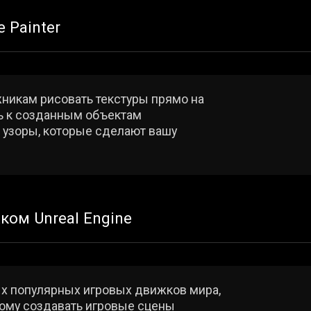
пулярных игровых движков мира,
создавать игровые сцены
3D-художникам в любой индустрии
оиске работы
иков, в основном, проходят в аудиториях Scream School на
оводится в небольших группах в онлайн-формате