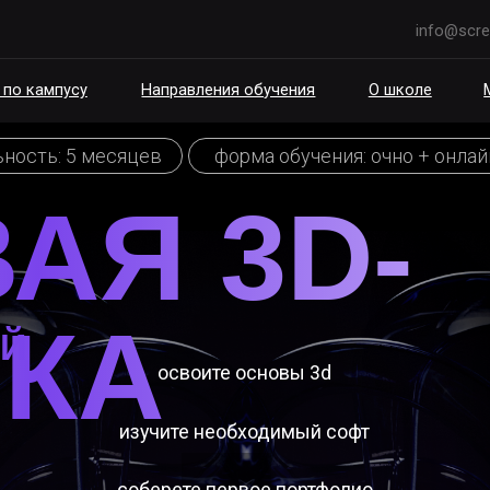
info@scream.school
пусу
Направления обучения
О школе
Мероприятия
 5 месяцев
форма обучения: очно + онлайн
Я 3D-
КА
освоите основы 3d
изучите необходимый софт
соберете первое портфолио
3d-художника