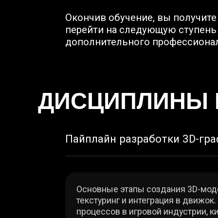
ДИСЦИПЛИНЫ КУ
Пайплайн разработки 3D-графики
Основные этапы создания 3D-модели для
текстуринг и интеграция в движок. Сход
процессов в игровой индустрии, кино и 
Цифровая живопись
Умение самостоятельно рисовать несло
художникам ярче визуализировать идеи,