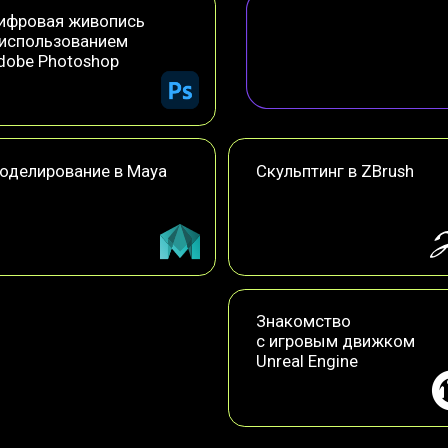
ование в Maya
Скульптинг в ZBrush
Знакомство
с игровым движком
Unreal Engine
 необходимые знания, чтобы комфортно
ример, поступить на наш двухгодичный курс
 образования «Игровая графика».