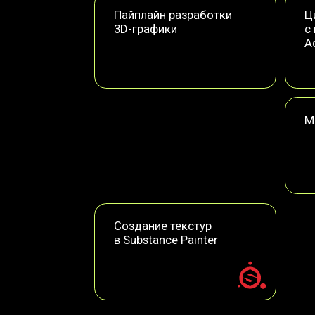
Моделир
Создание текстур
в Substance Painter
Окончив обучение, вы получите все
перейти на следующую ступень — нап
дополнительного профессионального