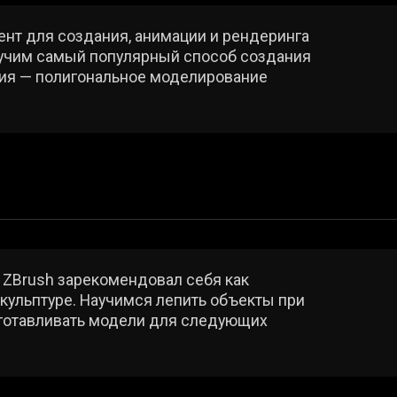
sh зарекомендовал себя как
уре. Научимся лепить объекты при
ливать модели для следующих
nter
 рисовать текстуры прямо на
зданным объектам
, которые сделают вашу
nreal Engine