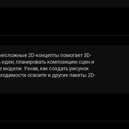
. Узнав, как создать рисунок
ости освоите и другие пакеты 2D-
 создания, анимации и рендеринга
самый популярный способ создания
олигональное моделирование