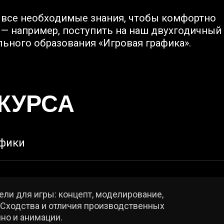
РСА
 игры: концепт, моделирование,
ства и отличия производственных
анимации.
жные 2D-концепты помогает 3D-
 планировать композицию сцен и