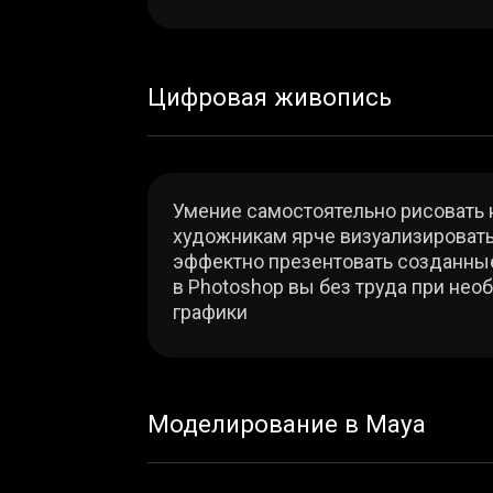
эффектно презентовать созданные модели
в Photoshop вы без труда при необходим
графики
Моделирование в Maya
Autodesk Maya — мощный инструмент для
3D-моделей. В рамках курса мы изучим 
персонажей и предметов окружения — п
Скульптинг в ZBrush