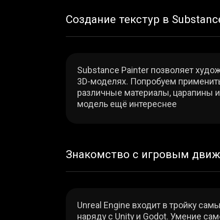
Unreal Engine входит в тройку самых по
наряду с Unity и Godot. Умение самому 
с несложным функционалом пригодится 
и станет большим преимуществом при п
Занятия базового курса для 3D-художн
территории Artplay. Часть занятий пр
УЗНАТЬ БОЛЬШЕ