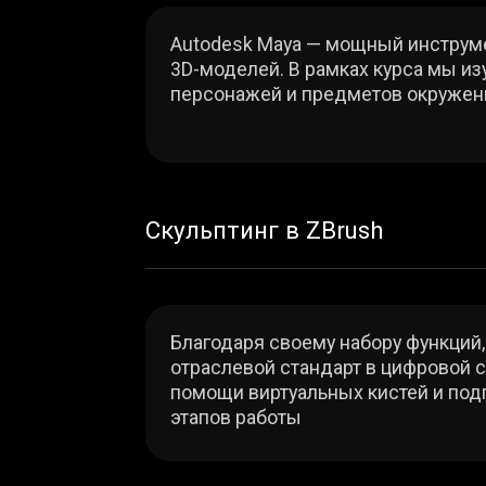
Благодаря своему набору функций, ZBru
отраслевой стандарт в цифровой скульпт
помощи виртуальных кистей и подготав
этапов работы
Создание текстур в Substance Pai
Substance Painter позволяет художникам
3D-моделях. Попробуем применить к со
различные материалы, царапины и узоры
модель ещё интереснее
Знакомство с игровым движком U