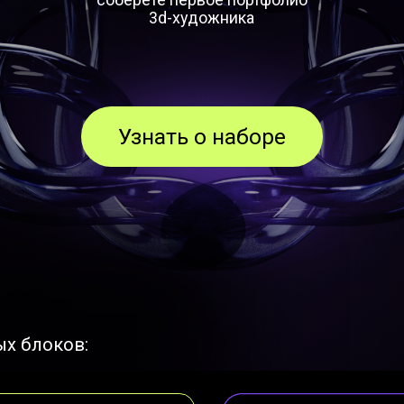
Узнать о наборе
оков:
я живопись
ьзованием
hotoshop