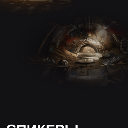
Тимур
Абдулов
Шоурил
Режиссёр, VFX-супервайзер и основатель
студии REVO (revfx.studio). Автор
Telegram-канала @visual169
Подробнее
Юля
Панкова
Шоурил