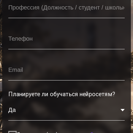
Программы
Работы студентов
Блог
Сотрудничество
Политика конфиденциальности
Публичная оферта
Лицензия
Способы оплаты и правила возврата
денежных средств
Лицензия на осуществление
образовательной деятельности АНО ВО
«Универсальный Университет»