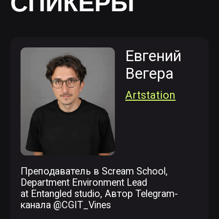
Режиссёр и преподаватель
по «Ai в кино» в МШК и ВШЭ.
Разработала первый в стране план
обучения по нейросетям. Основатель
агентства PUNK AI.
Подробнее
Эрадж
Нидоев
Шоурил
Режиссер, продюсер. Креативный
директор Filmway AI. Автор канала
@creaite1
Подробнее