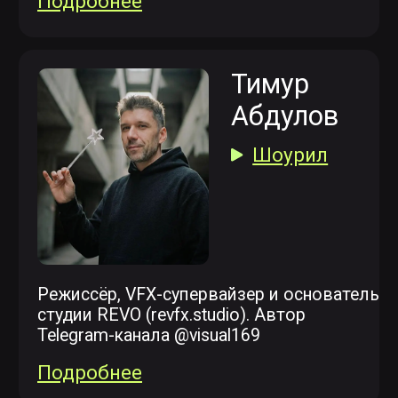
Дегтярева
Елена
Генеральный
продюсер студии
ВАТТ
Генеральный продюсер с 14-летним
опытом работы в играх, кино, анимации,
шоу, рекламе. Преподаватель курсов
по компьютерной графике, член
Экспертного совета по креативной
экономике Делового центра стран СНГ.
Экспертиза:
выстраивание сложного
многоступенчатого производства
достижение финансовых
показателей компании с высоким
уровнем маржинальности
выстраивание бизнес процессов