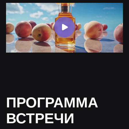
ИИ
Успешные кейсы применения ИИ
в креативных индустриях
В чем нейросети успешно заменяют
человека, а где еще даже не близко?
Что нас ждет в ближайшие годы?
ИИ VS ЧЕЛОВЕК:
ВОСПРИЯТИЕ ОБЩЕСТВА
Откуда ненависть аудитории и термин
«слоп»?
Как к ИИ относятся крупные режиссёры?
КОНТРОЛЬ ИИ В ПРАВОВОЙ
СФЕРЕ
Какое сейчас Государственное
регулирование в области нейросетей?