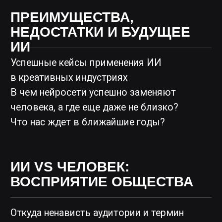
Как работает авторское право?
Станет ли ИИ дороже и установят ли
лимиты?
Если я натренировал модель на своих
работах — кому принадлежит результат?
ИИ-ПАЙПЛАЙНЫ В РАЗНЫХ
ИНДУСТРИЯХ
Как ИИ встроен в пайплайн разных
профессий: 3D-графика, монтаж, VFX?
Как изучают ИИ в вузах?
Как изменился порог входа в CG: стал ли
он ниже или просто сместился?
КАК ИЗМЕНИТСЯ ВАША
ПРОФЕССИЯ?
Что останется от креатора в будущем?