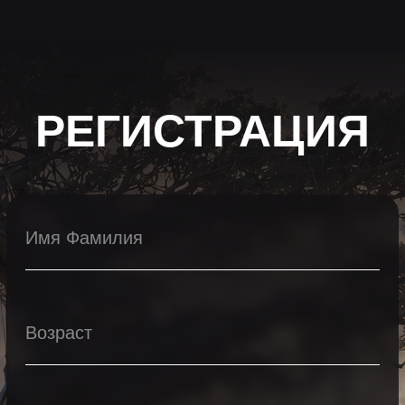
©2026. Все права защищены
+7 (495) 640-30-14
INFO@SCREAM.SCHOOL
Центр дизайна Artplay
105120, Москва, ул. Нижняя Сыромятническая,
10, стр. 4, вход 4а
АНО ВО «Универсальный Университет»
О школе