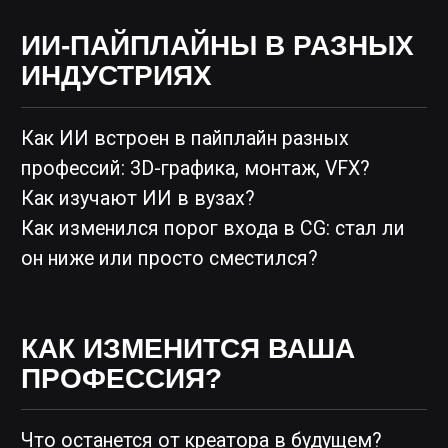
СПИКЕРЫ
Евгений
Вегера
Artstation
Преподаватель в Scream School,