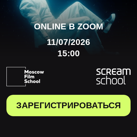
ЗАРЕГИСТРИРОВАТЬСЯ
ВК49865 Развитие ИИ разделило
профессиональное сообщество: одни
видят риски, другие — новые
возможности. На паблик-токе «ИИ для CG:
будущее креативных профессий» разберём,
в каких задачах технология эффективно
дополняет человека, а где
её превосходство остаётся иллюзией.
Сравним, как меняются реальные
пайплайны монтажёров, VFX-художников,