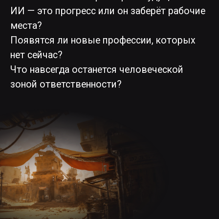
Department Environment Lead
at Entangled studio, Автор Telegram-
канала @CGIT_Vines
Подробнее
Роман
Ичалов
Проекты
студии
Соучредитель студии AI-
видеоконтента XCVMIND, которая
создаёт фильмы, сериалы и клипы с
использованием ИИ.
Подробнее